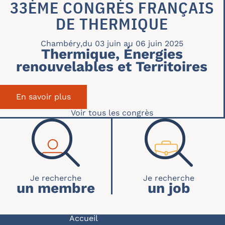
33ÈME CONGRÈS FRANÇAIS
DE THERMIQUE
Chambéry
,
du 03 juin au 06 juin 2025
Thermique, Énergies
renouvelables et Territoires
En savoir plus
sur 33ème Congrès Français de Therm
Voir tous les congrès
RECHERCHE ACCUEIL
un membre
un job
Accueil