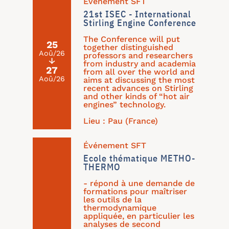
Événement SFT
21st ISEC - International
Stirling Engine Conference
The Conference will put
25
together distinguished
Aoû/26
professors and researchers
↓
from industry and academia
27
from all over the world and
Aoû/26
aims at discussing the most
recent advances on Stirling
and other kinds of “hot air
engines” technology.
Lieu : Pau (France)
Événement SFT
Ecole thématique METHO-
THERMO
- répond à une demande de
formations pour maîtriser
les outils de la
thermodynamique
appliquée, en particulier les
analyses de second