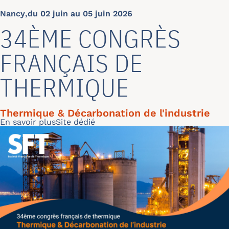
Nancy
,
du 02 juin au 05 juin 2026
34ÈME CONGRÈS
FRANÇAIS DE
THERMIQUE
Thermique & Décarbonation de l'industrie
Lire la suite
En savoir plus
Site dédié