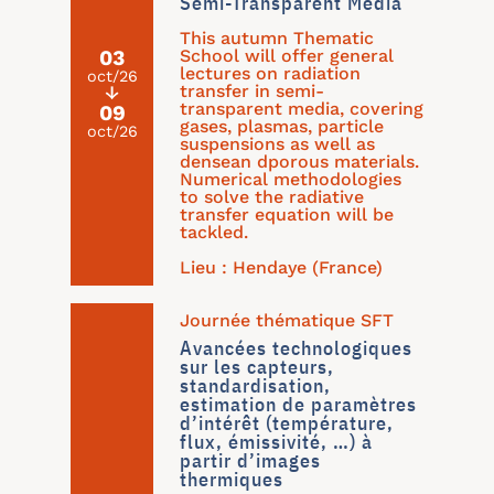
Semi-Transparent Media
This autumn Thematic
School will offer general
03
lectures on radiation
oct/26
transfer in semi-
↓
transparent media, covering
09
gases, plasmas, particle
oct/26
suspensions as well as
densean dporous materials.
Numerical methodologies
to solve the radiative
transfer equation will be
tackled.
Lieu : Hendaye (France)
Journée thématique SFT
Avancées technologiques
sur les capteurs,
standardisation,
estimation de paramètres
d’intérêt (température,
flux, émissivité, …) à
partir d’images
thermiques