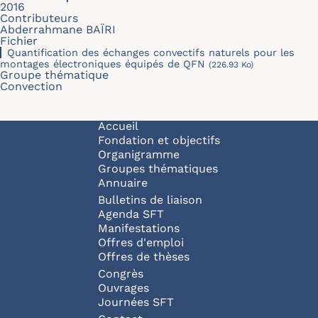
2016
Contributeurs
Abderrahmane BAÏRI
Fichier
Quantiﬁcation des échanges convectifs naturels pour les
montages électroniques équipés de QFN
(226.93 Ko)
Groupe thématique
Convection
Navigation principale
Accueil
Fondation et objectifs
Organigramme
Groupes thématiques
Annuaire
Bulletins de liaison
Agenda SFT
Manifestations
Offres d'emploi
Offres de thèses
Congrès
Ouvrages
Journées SFT