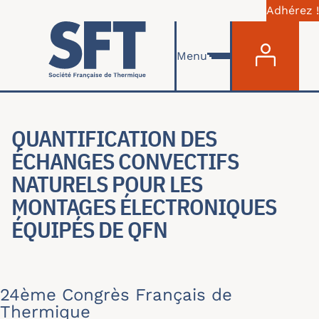
Adhérez !
Menu du com
Aller au contenu principal
Menu
QUANTIFICATION DES É
CHANGES CONVECTIFS N
ATURELS POUR LES M
ONTAGES ÉLECTRONIQUES É
QUIPÉS DE QFN
24ème Congrès Français de
Thermique