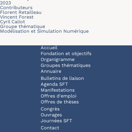
2023
Contributeurs
Florent Retailleau
Vincent Forest
Cyril Caliot
Groupe thématique
Modélisation et Simulation Numérique
Navigation principale
Accueil
Fondation et objectifs
Organigramme
Groupes thématiques
Annuaire
Bulletins de liaison
Agenda SFT
Manifestations
Offres d'emploi
Offres de thèses
Congrès
Ouvrages
Journées SFT
Pied de page
Contact