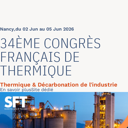
Nancy
,
du 02 Jun au 05 Jun 2026
34ÈME CONGRÈS
FRANÇAIS DE
THERMIQUE
Thermique & Décarbonation de l'industrie
Read more
En savoir plus
Site dédié