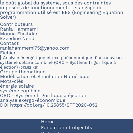
le coût global du système, sous des contraintes
imposées de fonctionnement. Le langage de
programmation utilisé est EES (Engineering Equation
Solver)
Contributeurs
Rania Hammami
Mouna Elakhdar
Ezzedine Nehdi
Contact
raniahammemi75@yahoo.com
Fichier
Analyse énergétique et exergoéconomique d’un nouveau
système solaire combiné (ORC - Système frigorifique à
éjection)
(613.82 KB)
Groupe thématique
Modélisation et Simulation Numérique
Mots-clés
énergie solaire
système combiné
ORC - Système frigorifique à éjection
analyse exergo-économique
DOI
https://doi.org/10.25855/SFT2020-052
Navigation principale
Home
Fondation et objectifs