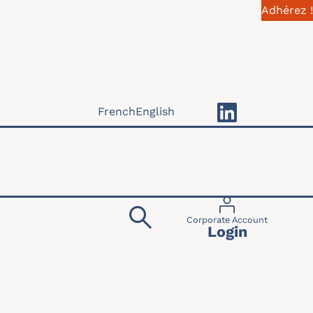
Adhérez !
French
English
Menu du compte 
Corporate Account
Login