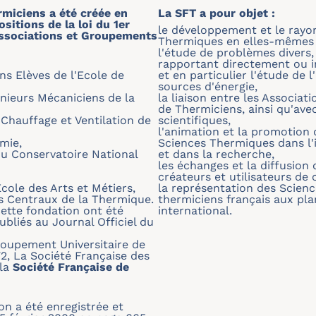
rmiciens a été créée en
La SFT a pour objet :
itions de la loi du 1er
le développement et le ray
s Associations et Groupements
Thermiques en elles-mêmes e
l'étude de problèmes divers, 
rapportant directement ou i
ns Elèves de l'Ecole de
et en particulier l'étude de l
sources d'énergie,
énieurs Mécaniciens de la
la liaison entre les Associa
de Thermiciens, ainsi qu'avec
 Chauffage et Ventilation de
scientifiques,
l'animation et la promotio
mie,
Sciences Thermiques dans l'
u Conservatoire National
et dans la recherche,
les échanges et la diffusion
créateurs et utilisateurs de c
cole des Arts et Métiers,
la représentation des Scien
 Centraux de la Thermique.
thermiciens français aux pla
ette fondation ont été
international.
publiés au Journal Officiel du
oupement Universitaire de
2, La Société Française des
 la
Société Française de
on a été enregistrée et