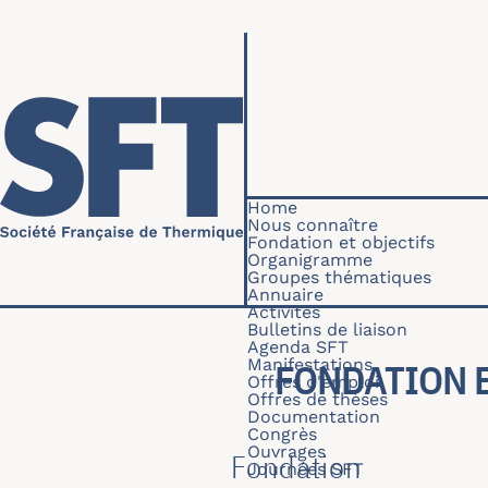
Skip to main content
Navigation princip
Home
Nous connaître
Fondation et objectifs
Organigramme
Groupes thématiques
Annuaire
Activités
Bulletins de liaison
Agenda SFT
Manifestations
FONDATION 
Offres d'emploi
Offres de thèses
Documentation
Congrès
Ouvrages
Fondation
Journées SFT