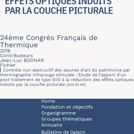
EFFETS OPTIQUES INDUITS P
AR LA COUCHE PICTURALE
24ème Congrès Français de
Thermique
2016
Contributeurs
Jean-Luc BODNAR
Fichier
Contrôle non destructif des œuvres d’art du patrimoine par
thermographie infrarouge stimulée : Etude de l’apport d’un
post traitement de type SVD à la réduction des eﬀets optiques
induits par la couche picturale
(304.35 KB)
Navigation principale
Home
Fondation et objectifs
Organigramme
Groupes thématiques
Annuaire
Bulletins de liaison