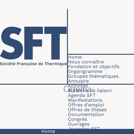
Skip to main content
Navigation princip
Home
Nous connaître
Fondation et objectifs
Organigramme
Groupes thématiques
Annuaire
Activités
Cerema
Bulletins de liaison
Agenda SFT
Manifestations
Offres d'emploi
Offres de thèses
Documentation
Congrès
Ouvrages
Journées SFT
Navigation principale
Home