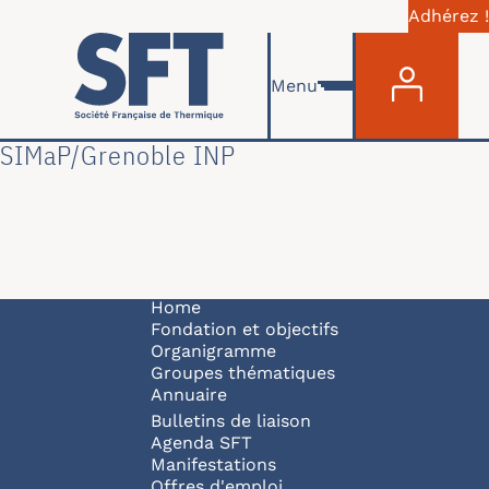
Adhérez !
Menu du com
Skip to main content
Menu
SIMaP/Grenoble INP
Navigation principale
Home
Fondation et objectifs
Organigramme
Groupes thématiques
Annuaire
Bulletins de liaison
Agenda SFT
Manifestations
Offres d'emploi