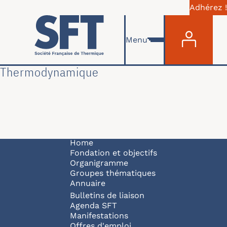
Adhérez !
Menu du com
Skip to main content
Menu
Thermodynamique
Navigation principale
Home
Fondation et objectifs
Organigramme
Groupes thématiques
Annuaire
Bulletins de liaison
Agenda SFT
Manifestations
Offres d'emploi