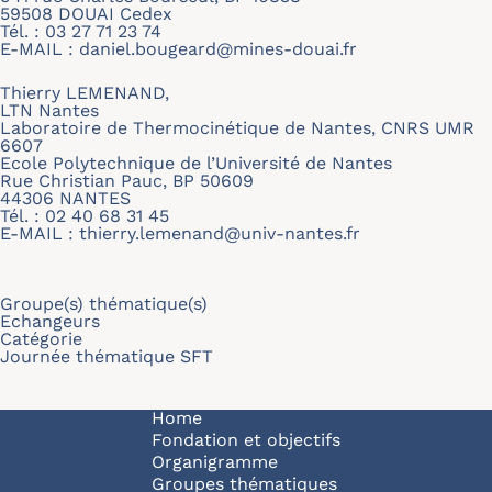
59508 DOUAI Cedex
Tél. : 03 27 71 23 74
E-MAIL :
daniel.bougeard@mines-douai.fr
Thierry LEMENAND,
LTN Nantes
Laboratoire de Thermocinétique de Nantes, CNRS UMR
6607
Ecole Polytechnique de l’Université de Nantes
Rue Christian Pauc, BP 50609
44306 NANTES
Tél. : 02 40 68 31 45
E-MAIL :
thierry.lemenand@univ-nantes.fr
Groupe(s) thématique(s)
Echangeurs
Catégorie
Journée thématique SFT
Navigation principale
Home
Fondation et objectifs
Organigramme
Groupes thématiques