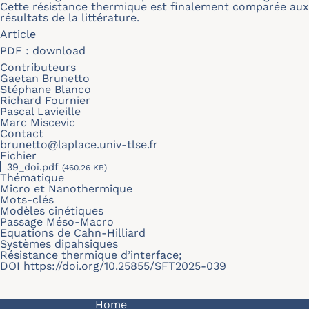
Cette résistance thermique est finalement comparée aux
résultats de la littérature.
Article
PDF :
download
Contributeurs
Gaetan Brunetto
Stéphane Blanco
Richard Fournier
Pascal Lavieille
Marc Miscevic
Contact
brunetto@laplace.univ-tlse.fr
Fichier
39_doi.pdf
(460.26 KB)
Thématique
Micro et Nanothermique
Mots-clés
Modèles cinétiques
Passage Méso-Macro
Equations de Cahn-Hilliard
Systèmes dipahsiques
Résistance thermique d’interface;
DOI
https://doi.org/10.25855/SFT2025-039
Navigation principale
Home