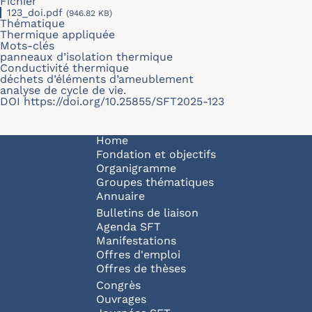
Fichier
123_doi.pdf
(946.82 KB)
Thématique
Thermique appliquée
Mots-clés
panneaux d’isolation thermique
Conductivité thermique
déchets d’éléments d’ameublement
analyse de cycle de vie.
DOI
https://doi.org/10.25855/SFT2025-123
Navigation principale
Home
Fondation et objectifs
Organigramme
Groupes thématiques
Annuaire
Bulletins de liaison
Agenda SFT
Manifestations
Offres d'emploi
Offres de thèses
Congrès
Ouvrages