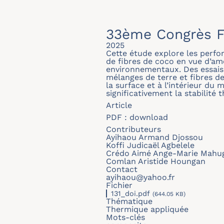
33ème Congrès F
2025
Cette étude explore les perfo
de fibres de coco en vue d’am
environnementaux. Des essais 
mélanges de terre et fibres de
la surface et à l’intérieur du
significativement la stabilité
Article
PDF :
download
Contributeurs
Ayihaou Armand Djossou
Koffi Judicaël Agbelele
Crédo Aimé Ange-Marie Mah
Comlan Aristide Houngan
Contact
ayihaou@yahoo.fr
Fichier
131_doi.pdf
(644.05 KB)
Thématique
Thermique appliquée
Mots-clés