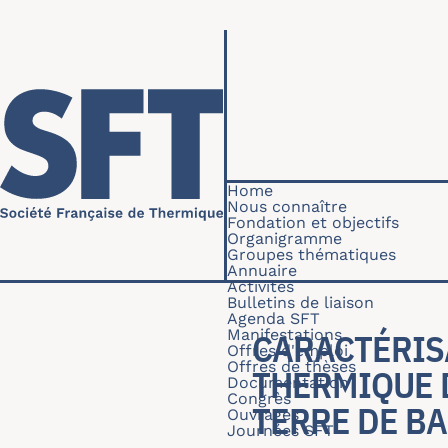
Skip to main content
Navigation princip
Home
Nous connaître
Fondation et objectifs
Organigramme
Groupes thématiques
Annuaire
Activités
Bulletins de liaison
Agenda SFT
Manifestations
CARACTÉRIS
Offres d'emploi
Offres de thèses
THERMIQUE 
Documentation
Congrès
TERRE DE BA
Ouvrages
Journées SFT