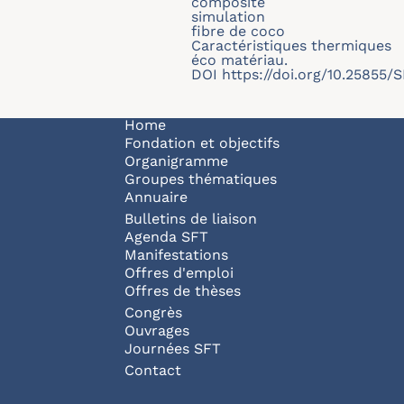
composite
simulation
fibre de coco
Caractéristiques thermiques
éco matériau.
DOI
https://doi.org/10.25855/
Navigation principale
Home
Fondation et objectifs
Organigramme
Groupes thématiques
Annuaire
Bulletins de liaison
Agenda SFT
Manifestations
Offres d'emploi
Offres de thèses
Congrès
Ouvrages
Journées SFT
Pied de page
Contact