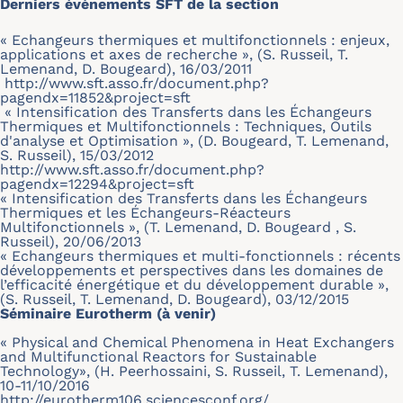
Derniers évènements SFT de la section
« Echangeurs thermiques et multifonctionnels : enjeux,
applications et axes de recherche », (S. Russeil, T.
Lemenand, D. Bougeard), 16/03/2011
http://www.sft.asso.fr/document.php?
pagendx=11852&project=sft
« Intensification des Transferts dans les Échangeurs
Thermiques et Multifonctionnels : Techniques, Outils
d'analyse et Optimisation », (D. Bougeard, T. Lemenand,
S. Russeil), 15/03/2012
http://www.sft.asso.fr/document.php?
pagendx=12294&project=sft
« Intensification des Transferts dans les Échangeurs
Thermiques et les Échangeurs-Réacteurs
Multifonctionnels », (T. Lemenand, D. Bougeard , S.
Russeil), 20/06/2013
« Echangeurs thermiques et multi-fonctionnels : récents
développements et perspectives dans les domaines de
l’efficacité énergétique et du développement durable »,
(S. Russeil, T. Lemenand, D. Bougeard), 03/12/2015
Séminaire Eurotherm (à venir)
« Physical and Chemical Phenomena in Heat Exchangers
and Multifunctional Reactors for Sustainable
Technology», (H. Peerhossaini, S. Russeil, T. Lemenand),
10-11/10/2016
http://eurotherm106.sciencesconf.org/