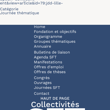
ent&view=article&id=79:jdd-lille-
Catégorie
Journée thématique
Navigation principale
Home
Fondation et objectifs
Organigramme
Groupes thématiques
Annuaire
Bulletins de liaison
Agenda SFT
Manifestations
Offres d'emploi
Offres de thèses
Congrès
Ouvrages
Journées SFT
Pied de page
Contact
HAUT DE PAGE
Collectivités