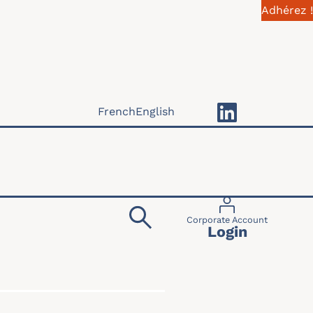
Adhérez !
French
English
Menu du compte 
Corporate Account
Login