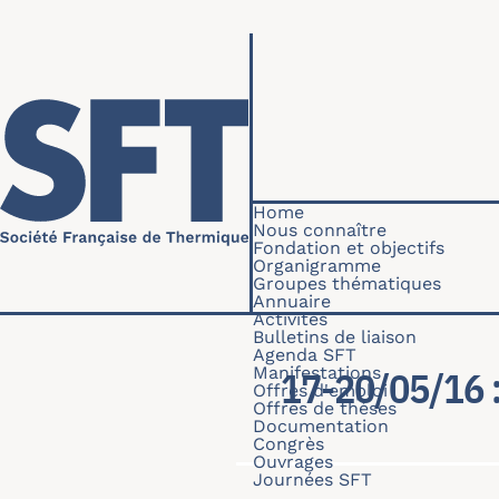
Skip to main content
Navigation princip
Home
Nous connaître
Fondation et objectifs
Organigramme
Groupes thématiques
Annuaire
Activités
Bulletins de liaison
Agenda SFT
Manifestations
17-20/05/16 
Offres d'emploi
Offres de thèses
Documentation
Congrès
Ouvrages
Journées SFT