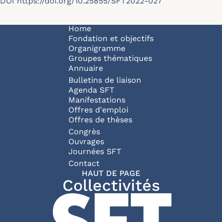
DOI
https://doi.org/10.25855/SFT2022-027
Navigation principale
Home
Fondation et objectifs
Organigramme
Groupes thématiques
Annuaire
Bulletins de liaison
Agenda SFT
Manifestations
Offres d'emploi
Offres de thèses
Congrès
Ouvrages
Journées SFT
Pied de page
Contact
HAUT DE PAGE
Collectivités