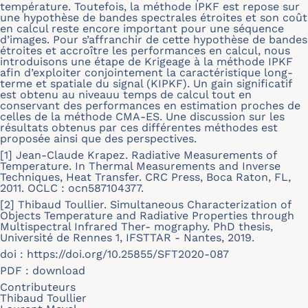
température. Toutefois, la méthode IPKF est repose sur
une hypothèse de bandes spectrales étroites et son coût
en calcul reste encore important pour une séquence
d’images. Pour s’affranchir de cette hypothèse de bandes
étroites et accroître les performances en calcul, nous
introduisons une étape de Krigeage à la méthode IPKF
afin d’exploiter conjointement la caractéristique long-
terme et spatiale du signal (KIPKF). Un gain significatif
est obtenu au niveauu temps de calcul tout en
conservant des performances en estimation proches de
celles de la méthode CMA-ES. Une discussion sur les
résultats obtenus par ces différentes méthodes est
proposée ainsi que des perspectives.
[1] Jean-Claude Krapez. Radiative Measurements of
Temperature. In Thermal Measurements and Inverse
Techniques, Heat Transfer. CRC Press, Boca Raton, FL,
2011. OCLC : ocn587104377.
[2] Thibaud Toullier. Simultaneous Characterization of
Objects Temperature and Radiative Properties through
Multispectral Infrared Ther- mography. PhD thesis,
Université de Rennes 1, IFSTTAR - Nantes, 2019.
doi :
https://doi.org/10.25855/SFT2020-087
PDF :
download
Contributeurs
Thibaud Toullier