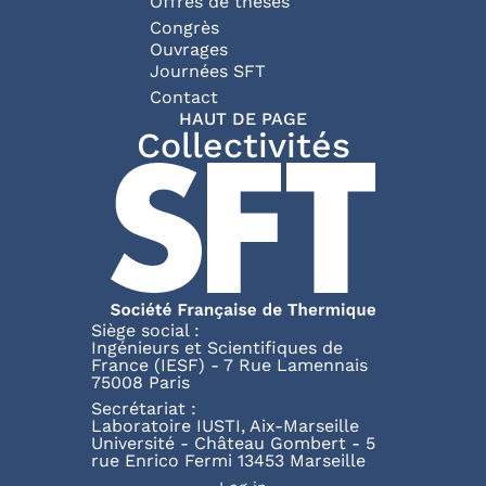
Offres de thèses
Congrès
Ouvrages
Journées SFT
Pied de page
Contact
HAUT DE PAGE
Collectivités
Siège social :
Ingénieurs et Scientifiques de
France (IESF) - 7 Rue Lamennais
75008 Paris
Secrétariat :
Laboratoire IUSTI, Aix-Marseille
Université - Château Gombert - 5
rue Enrico Fermi 13453 Marseille