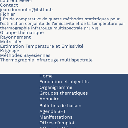
Laurent Mevel
Contact
jean.dumoulin@ifsttar.fr
Fichier
Étude comparative de quatre méthodes statistiques pour
l’estimation conjointe de l’émissivité et de la température par
thermographie infrarouge multispectrale
(1.12 MB)
Groupe thématique
Rayonnement
Mots-clés
Estimation Température et Emissivité
Krigeage
Méthodes Bayesiennes
Thermographie infrarouge multispectrale
Navigation principale
Home
Fondation et objectifs
Organigramme
Groupes thématiques
Annuaire
Bulletins de liaison
Agenda SFT
Manifestations
Offres d'emploi