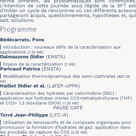
terme diffèrent, les problématiques sont communes.
L’intention de cette journée sous l’égide de la SFT est
d’initier un cycle de rencontres où ces différents acteurs
partageront acquis, questionnements, hypothèses et, qui
sait, solutions.
Programme
Bédécarrats, Pons
Introduction : nouveaux défis de la caractérisation aux
applications
(1.25 MB)
Dalmazzone Didier
(ENSTA)
Enjeux de la caractérisation
(2 MB)
Paricaud Patrice
(ENSTA)
Modélisation thermodynamique des semi-clathrates
(887.39
KB)
Haillot Didier et al.
(LaTEP-UPPA)
Caractérisation des hydrates par calorimétrie (DSC) :
application aux hydrates mixtes CO2+tetrahydrofurane (THF)
et CO2+ 1,3 dioxolane (DIOX)
(1.39 MB)
PAUSE CAFÉ
Torré Jean-Philippe
(LFC-R)
Utilisation de tensioactifs et de composés organiques pour
promouvoir la formation d'hydrates de gaz: application dans
les procédés de capture du CO2
(2.35 MB)