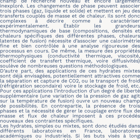
champ de recherche nouveau et encore largement
inexploré. Les changements de phase peuvent associer
trois phases (gaz, liquide et solide) et mettent en jeu des
transferts couplés de masse et de chaleur. Ils sont donc
complexes à décrire comme à caractériser
expérimentalement. Établir les grandeurs
thermodynamiques de base (compositions, densités et
chaleurs spécifiques des différentes phases, chaleurs
latentes de fusion) nécessite d’associer une calorimétrie
fine et bien contrôlée à une analyse rigoureuse des
processus en cours. De même, la mesure des propriétés
thermophysiques (conductivité thermique, viscosité,
coefficient de transfert thermique, voire diffusivités)
soulève de nombreuses questions méthodologiques.
D’autre part, des applications de ces hydrates mixtes
sont déjà envisagées, potentiellement attractives comme
la séparation et capture de CO2, ou le transport de froid
(réfrigération secondaire) voire le stockage de froid, etc.
Pour ces applications l’introduction d’un degré de liberté
supplémentaire (une variation de la pression de gaz agit
sur la température de fusion) ouvre un nouveau champ
de possibilités. En contrepartie, la présence de trois
phases et la nécessité de gérer le couplage entre flux de
masse et flux de chaleur imposent à ces procédés
nouveaux des contraintes spécifiques.
Les hydrates, simples ou mixtes, sont donc étudiés dans
différents laboratoires en France, laboratoires
académiques ou industriels. Si les buts visés à long