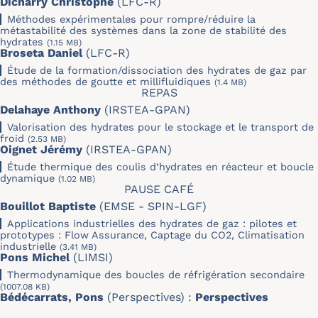
Dicharry Christophe
(LFC-R)
Méthodes expérimentales pour rompre/réduire la
métastabilité des systèmes dans la zone de stabilité des
hydrates
(1.15 MB)
Broseta Daniel
(LFC-R)
Étude de la formation/dissociation des hydrates de gaz par
des méthodes de goutte et millifluidiques
(1.4 MB)
REPAS
Delahaye Anthony
(IRSTEA-GPAN)
Valorisation des hydrates pour le stockage et le transport de
froid
(2.53 MB)
Oignet Jérémy
(IRSTEA-GPAN)
Étude thermique des coulis d’hydrates en réacteur et boucle
dynamique
(1.02 MB)
PAUSE CAFÉ
Bouillot Baptiste
(EMSE - SPIN-LGF)
Applications industrielles des hydrates de gaz : pilotes et
prototypes : Flow Assurance, Captage du CO2, Climatisation
industrielle
(3.41 MB)
Pons Michel
(LIMSI)
Thermodynamique des boucles de réfrigération secondaire
(1007.08 KB)
Bédécarrats, Pons
(Perspectives) :
Perspectives