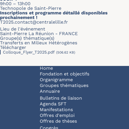
9h00 – 13h00
Technopole de Saint-Pierre
Inscriptions et programme détaillé disponibles
prochainement !
T2025.contact@centralelille.fr
Lieu de l'événement
Saint-Pierre La Réunion - FRANCE
Groupe(s) thématique(s)
Transferts en Milieux Hétérogènes
Télécharger
Colloque_Flyer_T2025.pdf
(506.62 KB)
Navigation principale
Home
Fondation et objectifs
Organigramme
Groupes thématiques
Annuaire
Bulletins de liaison
Agenda SFT
Manifestations
Offres d'emploi
Offres de thèses
Congrès