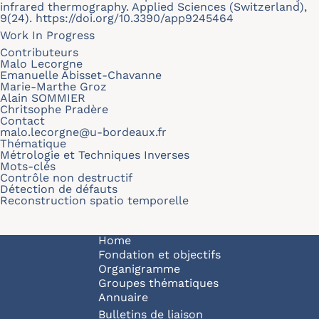
infrared thermography. Applied Sciences (Switzerland),
9(24). https://doi.org/10.3390/app9245464
Work In Progress
Contributeurs
Malo Lecorgne
Emanuelle Abisset-Chavanne
Marie-Marthe Groz
Alain SOMMIER
Chritsophe Pradère
Contact
malo.lecorgne@u-bordeaux.fr
Thématique
Métrologie et Techniques Inverses
Mots-clés
Contrôle non destructif
Détection de défauts
Reconstruction spatio temporelle
Navigation principale
Home
Fondation et objectifs
Organigramme
Groupes thématiques
Annuaire
Bulletins de liaison