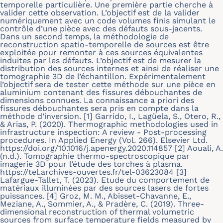
temporelle particulière. Une première partie cherche à
valider cette observation. L’objectif est de la valider
numériquement avec un code volumes finis simulant le
contrôle d’une pièce avec des défauts sous-jacents.
Dans un second temps, la méthodologie de
reconstruction spatio-temporelle de sources est être
exploitée pour remonter à ces sources équivalentes
induites par les défauts. L’objectif est de mesurer la
distribution des sources internes et ainsi de réaliser une
tomographie 3D de l’échantillon. Expérimentalement
l’objectif sera de tester cette méthode sur une pièce en
aluminium contenant des fissures débouchantes de
dimensions connues. La connaissance a priori des
fissures débouchantes sera pris en compte dans la
méthode d’inversion. [1] Garrido, I., Lagüela, S., Otero, R.,
& Arias, P. (2020). Thermographic methodologies used in
infrastructure inspection: A review - Post-processing
procedures. In Applied Energy (Vol. 266). Elsevier Ltd.
https://doi.org/10.1016/j.apenergy.2020.114857 [2] Aouali, A.
(n.d.). Tomographie thermo-spectroscopique par
imagerie 3D pour l’étude des torches à plasma.
https://tel.archives-ouvertes.fr/tel-03623084 [3]
Lafargue-Tallet, T. (2023). Etude du comportement de
matériaux illuminées par des sources lasers de fortes
puissances. [4] Groz, M. M., Abisset-Chavanne, E.,
Meziane, A., Sommier, A., & Pradère, C. (2019). Three-
dimensional reconstruction of thermal volumetric
sources from surface temperature fields measured by