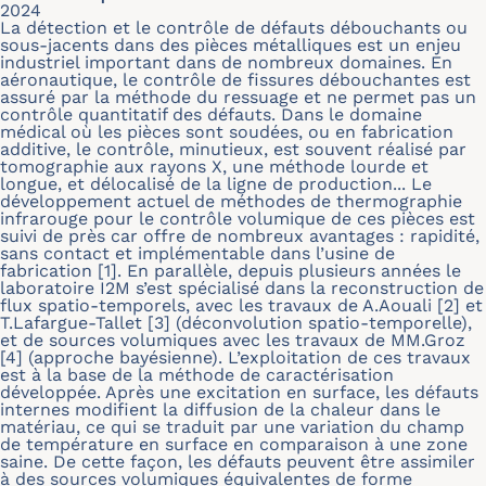
2024
La détection et le contrôle de défauts débouchants ou
sous-jacents dans des pièces métalliques est un enjeu
industriel important dans de nombreux domaines. En
aéronautique, le contrôle de fissures débouchantes est
assuré par la méthode du ressuage et ne permet pas un
contrôle quantitatif des défauts. Dans le domaine
médical où les pièces sont soudées, ou en fabrication
additive, le contrôle, minutieux, est souvent réalisé par
tomographie aux rayons X, une méthode lourde et
longue, et délocalisé de la ligne de production... Le
développement actuel de méthodes de thermographie
infrarouge pour le contrôle volumique de ces pièces est
suivi de près car offre de nombreux avantages : rapidité,
sans contact et implémentable dans l’usine de
fabrication [1]. En parallèle, depuis plusieurs années le
laboratoire I2M s’est spécialisé dans la reconstruction de
flux spatio-temporels, avec les travaux de A.Aouali [2] et
T.Lafargue-Tallet [3] (déconvolution spatio-temporelle),
et de sources volumiques avec les travaux de MM.Groz
[4] (approche bayésienne). L’exploitation de ces travaux
est à la base de la méthode de caractérisation
développée. Après une excitation en surface, les défauts
internes modifient la diffusion de la chaleur dans le
matériau, ce qui se traduit par une variation du champ
de température en surface en comparaison à une zone
saine. De cette façon, les défauts peuvent être assimiler
à des sources volumiques équivalentes de forme