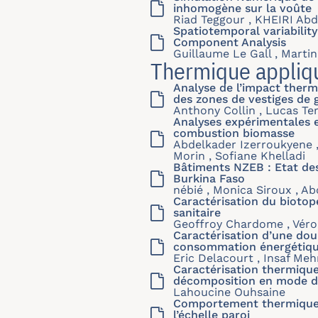
inhomogène sur la voûte
Riad Teggour , KHEIRI Abd
Spatiotemporal variability
Component Analysis
Guillaume Le Gall , Martin
Thermique appliq
Analyse de l’impact thermi
des zones de vestiges de 
Anthony Collin , Lucas Ter
Analyses expérimentales e
combustion biomasse
Abdelkader Izerroukyene ,
Morin , Sofiane Khelladi
Bâtiments NZEB : Etat des
Burkina Faso
nébié , Monica Siroux , 
Caractérisation du biotop
sanitaire
Geoffroy Chardome , Vér
Caractérisation d’une dou
consommation énergétiq
Eric Delacourt , Insaf Meh
Caractérisation thermiqu
décomposition en mode 
Lahoucine Ouhsaine
Comportement thermique d
l’échelle paroi