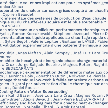
dité dans le sol et ses implications pour les systèmes g
Monica Siroux
cupération de chaleur sur eaux grises couplé à un chau
, Cyprien Beaudet
ronnementale des systèmes de production d’eau chaude sa
que ou du chauffe-eau solaire est le plus soutenable ?
ie MANCAUX
des microcanaux en silicium: performances thermiques et
 Ayela , Roman Kossakowski , Stéphane Jezequel , Pierre
ulements alternés liquide appliqués au chauffage rapide d
, Sylvie Begot , Valérie Lepiller , Guillaume LAYES , Fabi
 validation expérimentale d’une batterie thermique à ba
zouidja , Anas Maftah , Alain Sempey , José Luiz Lara Cru
neaume
cium chloride hexahydrate inorganic phase change material
ra Cruz , Jorge Salgado Beceiro , Magnus Rotan , Ragnhil
Pierre BEDECARRATS
mochimique : expérimentation de différents matériaux c
ts , Laurence Bois , Jonathan Outin , Nolwenn Le Pierrès
mpage thermique low-tech à faible empreinte carbone en 
age en lit garni par pulvérisation d’huile thermique sur de
aillot , Daniel Rousse
 Cooling Rate on Water Supercooling
in Kahid Baseri , José Luiz Lara Cruz , Magnus Rotan , R
ullum-Bruer , Alexis Sevault , Jean-Pierre BEDECARRATS
efficiency and flow regimes for a chaotic heat exchanger
co Romano , Nouhaila Elhani , S. Amir Bahrani