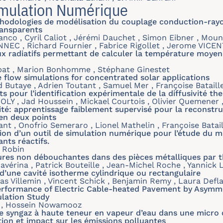
imulation Numérique
hodologies de modélisation du couplage conduction-ray
ansparents
nco , Cyril Caliot , Jérémi Dauchet , Simon Eibner , Moun
NNEC , Richard Fournier , Fabrice Rigollet , Jerome VICEN
x radiatifs permettant de calculer la température moyen
bat , Marion Bonhomme , Stéphane Ginestet
 flow simulations for concentrated solar applications
 Butaye , Adrien Toutant , Samuel Mer , Françoise Bataill
s pour l’identification expérimentale de la diffusivité t
OLY , Jad Houssein , Mickael Courtois , Olivier Quemener ,
ité: apprentissage faiblement supervisé pour la reconstru
 en deux points
ant , Onofrio Semeraro , Lionel Mathelin , Françoise Batail
on d’un outil de simulation numérique pour l’étude du m
nts réactifs.
t Robin
res non débouchantes dans des pièces métalliques par t
avérina , Patrick Bouteille , Jean-Michel Roche , Yannick
d’une cavité isotherme cylindrique ou rectangulaire
s Villemin , Vincent Schick , Benjamin Remy , Laura Defl
rformance of Electric Cable-heated Pavement by Asymme
ulation Study
g , Hossein Nowamooz
 syngaz à haute teneur en vapeur d’eau dans une micro c
on et impact sur les émissions polluantes