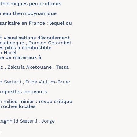
éothermiques peu profonds
ffe eau thermodynamique
nitaire en France : lequel du
 visualisations d’écoulement
 Delebecque , Damien Colombet
es piles à combustible
en Harel
se de matériaux à
z , Zakaria Aketouane , Tessa
d Sæterli , Fride Vullum-Bruer
omposites innovants
milieu minier : revue critique
s roches locales
agnhild Sæterli , Jorge
.