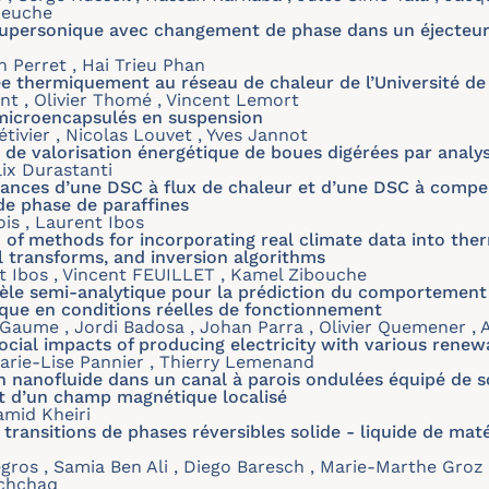
oeuche
supersonique avec changement de phase dans un éjecteur
 Perret , Hai Trieu Phan
ée thermiquement au réseau de chaleur de l’Université de
nt , Olivier Thomé , Vincent Lemort
microencapsulés en suspension
tivier , Nicolas Louvet , Yves Jannot
de valorisation énergétique de boues digérées par anal
lix Durastanti
nces d’une DSC à flux de chaleur et d’une DSC à compe
de phase de paraffines
ois , Laurent Ibos
 of methods for incorporating real climate data into th
al transforms, and inversion algorithms
t Ibos , Vincent FEUILLET , Kamel Zibouche
e semi-analytique pour la prédiction du comportement 
que en conditions réelles de fonctionnement
Gaume , Jordi Badosa , Johan Parra , Olivier Quemener ,
cial impacts of producing electricity with various rene
Marie-Lise Pannier , Thierry Lemenand
 nanofluide dans un canal à parois ondulées équipé de s
fet d’un champ magnétique localisé
amid Kheiri
ransitions de phases réversibles solide - liquide de ma
Legros , Samia Ben Ali , Diego Baresch , Marie-Marthe Gro
Achchaq