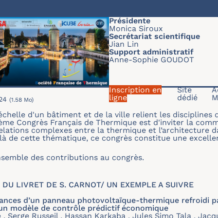
Présidente
Monica Siroux
Secrétariat scientifique
Jian Lin
Support administratif
Anne-Sophie GOUDOT
Inscription en
Site
A
ligne
dédié
M
24
(1.58 Mo)
chelle d'un bâtiment et de la ville relient les disciplines d
 32ème Congrès Français de Thermique est d'inviter la com
elations complexes entre la thermique et l’architecture d
elà de cette thématique, ce congrès constitue une excelle
nsemble des contributions au congrès.
 DU LIVRET DE S. CARNOT/ UN EXEMPLE A SUIVRE
nces d’un panneau photovoltaïque-thermique refroidi par
 un modèle de contrôle prédictif économique
 , Serge Russeil , Hassan Karkaba , Jules Simo Tala , Jacq