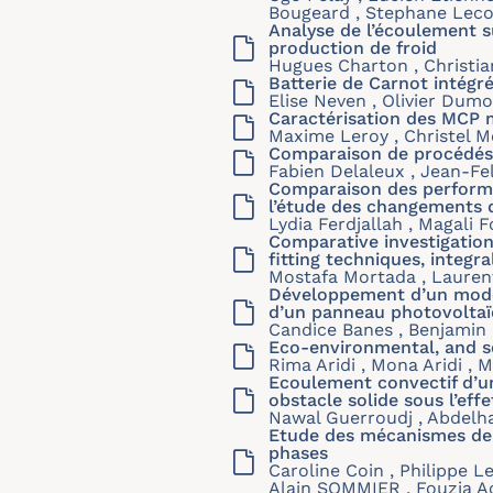
Bougeard , Stephane Lec
Analyse de l’écoulement 
production de froid
Hugues Charton , Christian
Batterie de Carnot intégr
Elise Neven , Olivier Dumo
Caractérisation des MCP 
Maxime Leroy , Christel Mé
Comparaison de procédés 
Fabien Delaleux , Jean-Fe
Comparaison des performa
l’étude des changements 
Lydia Ferdjallah , Magali F
Comparative investigation
fitting techniques, integr
Mostafa Mortada , Lauren
Développement d’un modèl
d’un panneau photovoltaï
Candice Banes , Benjamin 
Eco-environmental, and so
Rima Aridi , Mona Aridi , 
Ecoulement convectif d’un
obstacle solide sous l’ef
Nawal Guerroudj , Abdelh
Etude des mécanismes de t
phases
Caroline Coin , Philippe 
Alain SOMMIER , Fouzia 