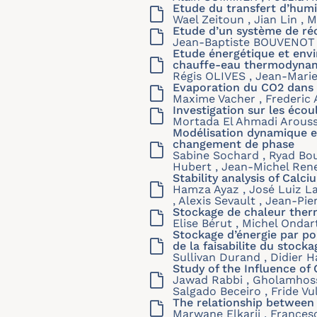
Etude du transfert d’humi
Wael Zeitoun , Jian Lin , 
Etude d’un système de ré
Jean-Baptiste BOUVENOT 
Etude énergétique et envi
chauffe-eau thermodynami
Régis OLIVES , Jean-Mar
Evaporation du CO2 dans 
Maxime Vacher , Frederic
Investigation sur les éco
Mortada El Ahmadi Aroussi 
Modélisation dynamique et
changement de phase
Sabine Sochard , Ryad Bou
Hubert , Jean-Michel Re
Stability analysis of Cal
Hamza Ayaz , José Luiz La
, Alexis Sevault , Jean-
Stockage de chaleur ther
Elise Bérut , Michel Ondar
Stockage d’énergie par po
de la faisabilite du stock
Sullivan Durand , Didier H
Study of the Influence of
Jawad Rabbi , Gholamhosse
Salgado Beceiro , Fride V
The relationship between 
Marwane Elkarii , Frances