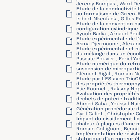
Jeremy Bompas , Ward De
Etude de la conductivité
au formalisme de Green-
Isibert Nkenfack , Gilles 
Etude de la convection na
configuration cylindrique
Ayoub Badia , Arnaud Poul
Etude expérimentale de l’ef
Asma Djermoune , Alexandr
Etude expérimentale et nu
du mélange dans un écoul
Pascale Bouvier , Feriel Y
Etude numérique du refro
suspension de microparti
Clément Rigal , Romain No
Etude par LES avec TrioCF
des propriétés thermophys
Elie Roumet , Raksmy Nop 
Evaluation des propriétés
déchets de poterie tradit
Ahmed Saba , Youssef Nai
Génération procédurale d
Cyril Caliot , Christophe 
Impact du cisaillement l
chaleur à plaques d’une 
Romain Collignon , Benoit
Implémentation de résist
statorique d’un moteur él