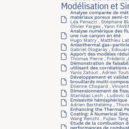
Modélisation et S
Analyse comparée de mét
matériaux poreux semi-tr
Léa Penazzi , Stéphane Bla
Olivier Farges , Yann FAVE
Analyse numérique des flu
une rue canyon en été
Hugo Matry , Matthieu La
Anisothermal gas–particle
Gabriel Ologaray , Edouard
Apport des modèles réduit
Thomas Pierre , Fréderic J
Démonstration de faisabil
utilisant des corrélations
Yanis Zatout , Adrien Tout
Développement et validati
brouillards multi-composa
Etienne Chopard , Vincen
Dimensionnement de fissu
Stanislas Lech , Ludovic G
Emissivité hémisphérique 
Adrien Barthélémy , Thoma
Enhancing the Thermal Pe
Coating: A Numerical Sim
Wang Renzhi , Fujiao Tan
Etude de la combustion de
performances de combusti