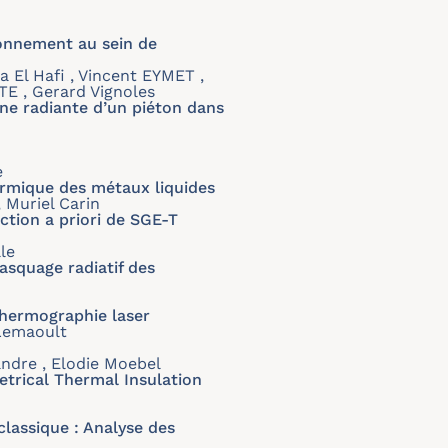
onnement au sein de
a El Hafi , Vincent EYMET ,
TE , Gerard Vignoles
ne radiante d’un piéton dans
e
hermique des métaux liquides
 Muriel Carin
ction a priori de SGE-T
le
asquage radiatif des
hermographie laser
 Lemaoult
andre , Elodie Moebel
trical Thermal Insulation
lassique : Analyse des