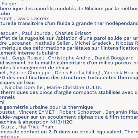
 Paepe
 thermique des nanofils modulés de Silicium par la méth
Kubo
Pernot , David Lacroix
turelle transitoire d’un fluide à grande thermodépendanc
esquen , Paul Jourda , Charles Brissot
fet de la rugosité sur l’ablation d’une paroi solide par un
e Lecoanet , Nathalie Seiler , Michel Gradeck , Nicolas 
mérique des déformations pariétales sur l’intensification
ement interne tubulaire
ahiat , Serge Russeil , Christophe André , Daniel Bougeard
idissement de la maille élémentaire d’un milieu poreux 
cules à changement de phase
ël , Agathe Chouippe , Denis Funfschilling , Yannick Hoar
D des modifications des structures turbulentes thermique
iques de l’eau
, Nicolas Dorville , Marie-Christine DULUC
 thermiques des blocs d’argile compacts stabilisés avec 
ionnels
mi
e géométrie urbaine pour la thermique
Coustet , Vincent EYMET , Robert Schoetter , Benjamin Pia
iquide-vapeur sur un écoulement diphasique à film tomba
machine à absorption NH3/H2O
 Stutz , Hai Trieu Phan
ances de contact en 2-D dans un circuit équivalent. The
ectrique