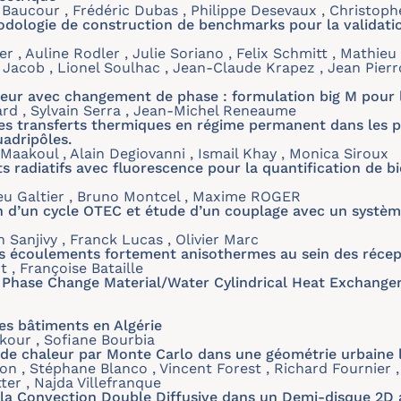
e Baucour , Frédéric Dubas , Philippe Desevaux , Christop
odologie de construction de benchmarks pour la validati
r , Auline Rodler , Julie Soriano , Felix Schmitt , Mathieu
Jacob , Lionel Soulhac , Jean-Claude Krapez , Jean Pierro
eur avec changement de phase : formulation big M pour l
ard , Sylvain Serra , Jean-Michel Reneaume
es transferts thermiques en régime permanent dans les p
adripôles.
Maakoul , Alain Degiovanni , Ismail Khay , Monica Siroux
ts radiatifs avec fluorescence pour la quantification de 
eu Galtier , Bruno Montcel , Maxime ROGER
n d’un cycle OTEC et étude d’un couplage avec un systèm
Sanjivy , Franck Lucas , Olivier Marc
es écoulements fortement anisothermes au sein des récep
t , Françoise Bataille
a Phase Change Material/Water Cylindrical Heat Exchange
es bâtiments en Algérie
kour , Sofiane Bourbia
 de chaleur par Monte Carlo dans une géométrie urbaine 
nçon , Stéphane Blanco , Vincent Forest , Richard Fournier 
ter , Najda Villefranque
la Convection Double Diffusive dans un Demi-disque 2D