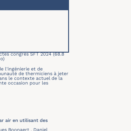
ctes congrès SFT 2024
(68.8
o)
e l'ingénierie et de
munauté de thermiciens à jeter
ans le contexte actuel de la
nte occasion pour les
 air en utilisant des
ues Boonaert , Daniel