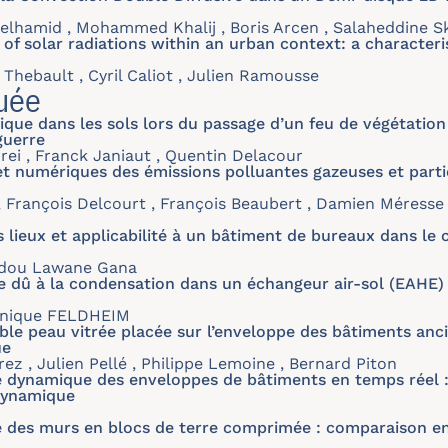
elhamid , Mohammed Khalij , Boris Arcen , Salaheddine S
 of solar radiations within an urban context: a characteri
 Thebault , Cyril Caliot , Julien Ramousse
uée
que dans les sols lors du passage d’un feu de végétation 
guerre
rei , Franck Janiaut , Quentin Delacour
t numériques des émissions polluantes gazeuses et partic
 François Delcourt , François Beaubert , Damien Méresse ,
 lieux et applicabilité à un bâtiment de bureaux dans le
Abdou Lawane Gana
e dû à la condensation dans un échangeur air-sol (EAHE) 
onique FELDHEIM
ble peau vitrée placée sur l’enveloppe des bâtiments anci
ue
rez , Julien Pellé , Philippe Lemoine , Bernard Piton
e dynamique des enveloppes de bâtiments en temps réel 
dynamique
es murs en blocs de terre comprimée : comparaison ent