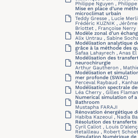
Philippe Nguyen , Philipp
Mise en place d’une méth
microclimat urbain
Teddy Gresse , Lucie Merlie
Frédéric KUZNIK , Jérôme 
Briottet , Françoise Nerry
Modèle zonal d’un échang
Alix Untrau , Sabine Soch
Modélisation analytique d
grâce à la méthode des qu
Safaa Lahayrech , Anas El 
Modélisation des transfer
neurochirurgie
Arthur Gautheron , Mathi
Modélisation et simulatio
mer profonde (SWAC)
Perceval Raybaud , Kanhan 
Modélisation spectrale d
Léa Cherry , Gilles Flaman
Numerical simulation of 
Bathroom
Mustapha FARAJI
Rénovation énergétique d
Habiba Kazeoui , Nadia Ba
Résolution des transferts
Cyril Caliot , Louis D’ale
Retailleau , Robert Schoet
Simulation Numérique de 