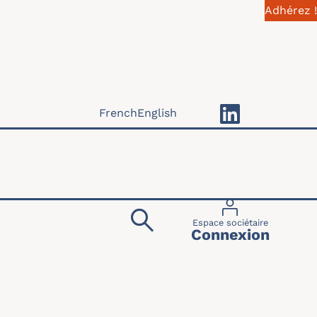
Adhérez !
French
English
Menu du compte 
Espace sociétaire
Connexion