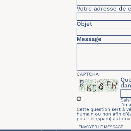
Votre adresse de c
Objet
Message
CAPTCHA
Que
dan
Sais
l'im
Cette question sert à vér
humain ou non afin d'év
pourriel (spam) automat