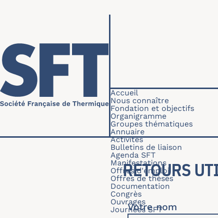
Aller au contenu principal
Navigation princip
Accueil
Nous connaître
Fondation et objectifs
Organigramme
Groupes thématiques
Annuaire
Activités
Bulletins de liaison
Agenda SFT
Manifestations
RETOURS UTI
Offres d'emploi
Offres de thèses
Documentation
Congrès
Ouvrages
Votre nom
Journées SFT