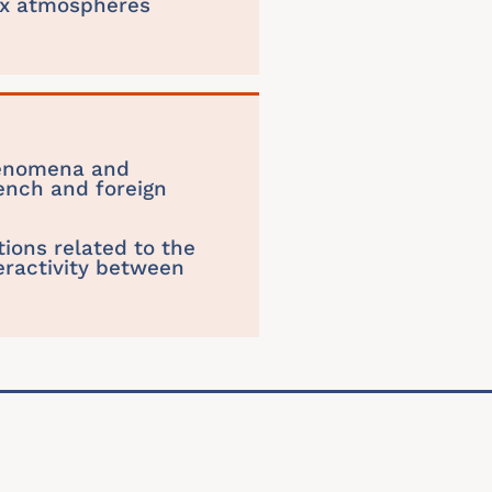
aux atmosphères
henomena and
rench and foreign
tions related to the
teractivity between