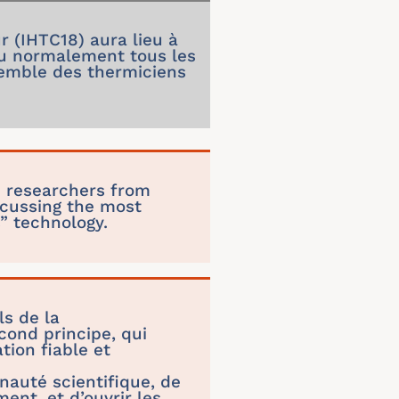
r (IHTC18) aura lieu à
ieu normalement tous les
semble des thermiciens
d researchers from
scussing the most
s” technology.
s de la
cond principe, qui
tion fiable et
auté scientifique, de
ent, et d’ouvrir les