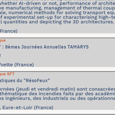
whether AI-driven or not, performance of archit
ve manufacturing, management of thermal coupli
le, numerical methods for solving transport eq
 experimental set-up for characterising high-t
 quantities and depicting the 3D architectures.
(France)
que
 : 8èmes Journées Annuelles TAMARYS
!
Yvette (France)
que SFT
tiques du "RésoFeux"
rnées (jeudi et vendredi matin) sont consacrées
 thématique des incendies faits par des académ
es ingénieurs, des industriels ou des opérationne
, Eure-et-Loir (France)