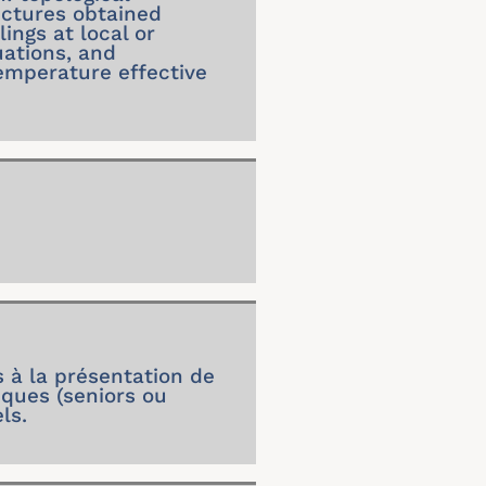
ectures obtained
ngs at local or
uations, and
emperature effective
 à la présentation de
iques (seniors ou
ls.