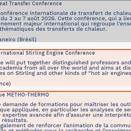
Heat Transfer Conference
onférence internationale de transfert de chaleu
 du 2 au 7 août 2026. Cette conférence, qui a l
vènement majeur international qui regroupe l'en
 thématiques des transferts de chaleur.
aneiro (Brésil)
ernational Stirling Engine Conference
 will put together distinguished professors an
cademia from all over the world and aims at di
s on Stirling and other kinds of “hot air engine
ance)
que METHO-THERMO
 demande de formations pour maîtriser les outil
e appliquée, en particulier les analyses de se
 expertise avancée afin d’assurer une interpréta
 résultats.
galement de renforcer l’animation de la commun
ils et méthodes pour la recherche et l’enseignem