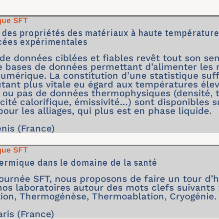
que SFT
n des propriétés des matériaux à haute température
cées expérimentales
de données ciblées et fiables revêt tout son se
e bases de données permettant d’alimenter les 
umérique. La constitution d’une statistique suff
autant plus vitale eu égard aux températures éle
 ou pas de données thermophysiques (densité, t
acité calorifique, émissivité…) sont disponibles 
pour les alliages, qui plus est en phase liquide.
enis (France)
que SFT
hermique dans le domaine de la santé
journée SFT, nous proposons de faire un tour d’h
s laboratoires autour des mots clefs suivants 
ion, Thermogénèse, Thermoablation, Cryogénie.
aris (France)