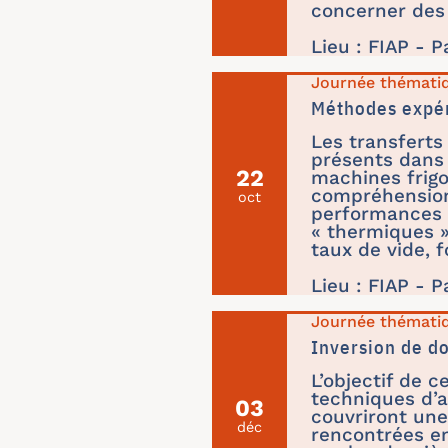
concerner des 
Lieu : FIAP - P
Journée thémati
Méthodes expér
Les transfert
présents dans 
22
machines frig
compréhension 
oct
performances d
« thermiques » 
taux de vide, 
Lieu : FIAP - P
Journée thémati
Inversion de d
L’objectif de 
techniques d’a
03
couvriront une
déc
rencontrées en