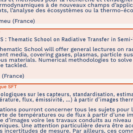
rmodynamiques à de nouveaux champs d’applicat
nts, l’analyse des écosystèmes ou la thermo-éc
omeu (France)
e
 : Thematic School on Radiative Transfer in Semi
ematic School will offer general lectures on rad
nt media, covering gases, plasmas, particle sus
s materials. Numerical methodologies to solve 
be tackled.
 (France)
que SFT
logiques sur les capteurs, standardisation, estim
érature, flux, émissivité, …) à partir d’images the
ions pourront concerner tous les sujets pour 
rte de températures ou de flux à partir d’une 
 d’images voire les travaux conduits au niveau
iques. Une attention particulière devra être ac
es incertitudes de mesure. Par ailleurs, ces co