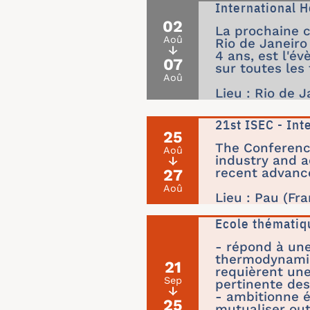
International 
02
La prochaine c
Aoû
Rio de Janeiro
↓
4 ans, est l'é
07
sur toutes les
Aoû
Lieu : Rio de J
21st ISEC - Int
25
The Conference
Aoû
industry and a
↓
27
recent advance
Aoû
Lieu : Pau (Fr
Ecole thémati
- répond à une
thermodynamiqu
21
requièrent une
Sep
pertinente des
↓
- ambitionne é
25
mutualiser out