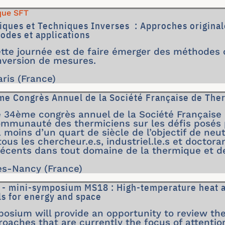
que SFT
ques et Techniques Inverses : Approches original
odes et applications
cette journée est de faire émerger des méthodes 
inversion de mesures.
aris (France)
me Congrès Annuel de la Société Française de The
ce 34ème congrès annuel de la Société Français
communauté des thermiciens sur les défis posés
à moins d’un quart de siècle de l’objectif de neu
ous les chercheur.e.s, industriel.le.s et doctoran
récents dans tout domaine de la thermique et de
lès-Nancy (France)
 - mini-symposium MS18 : High-temperature heat a
ls for energy and space
osium will provide an opportunity to review th
oaches that are currently the focus of attention