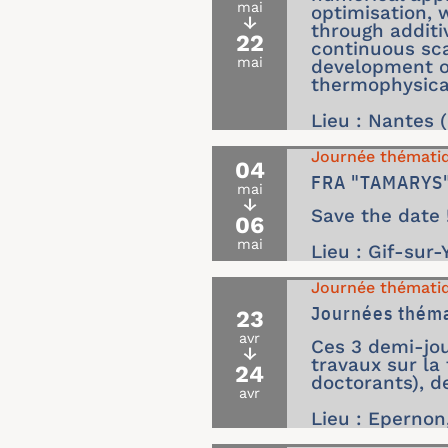
mai
optimisation, 
↓
through additi
22
continuous sca
mai
development of
thermophysical
Lieu : Nantes 
Journée thémati
04
FRA "TAMARYS"
mai
↓
Save the date 
06
mai
Lieu : Gif-sur-
Journée thémati
Journées théma
23
avr
Ces 3 demi-jou
↓
travaux sur la
24
doctorants), d
avr
Lieu : Epernon