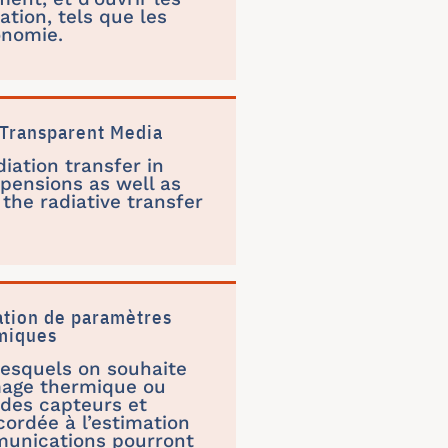
ion, tels que les
onomie.
-Transparent Media
iation transfer in
pensions as well as
the radiative transfer
ation de paramètres
rmiques
lesquels on souhaite
image thermique ou
 des capteurs et
cordée à l’estimation
mmunications pourront