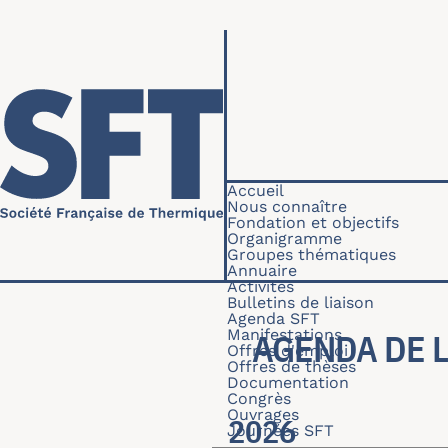
Aller au contenu principal
Navigation princip
Accueil
Nous connaître
Fondation et objectifs
Organigramme
Groupes thématiques
Annuaire
Activités
Bulletins de liaison
Agenda SFT
Manifestations
AGENDA DE L
Offres d'emploi
Offres de thèses
Documentation
Congrès
Ouvrages
2026
Journées SFT