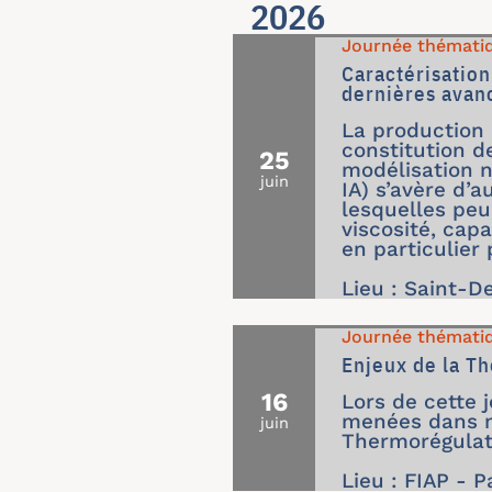
2026
Journée thémati
Caractérisatio
dernières avan
La production 
constitution d
25
modélisation n
juin
IA) s’avère d’
lesquelles peu
viscosité, cap
en particulier 
Lieu : Saint-D
Journée thémati
Enjeux de la T
16
Lors de cette 
menées dans no
juin
Thermorégulat
Lieu : FIAP - P