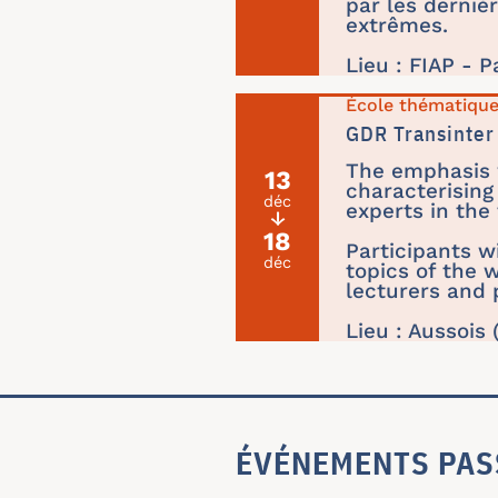
par les derniè
extrêmes.
Lieu : FIAP - P
École thématiqu
GDR Transinter
The emphasis 
13
characterising
déc
experts in the 
↓
18
Participants w
déc
topics of the 
lecturers and 
Lieu : Aussois 
ÉVÉNEMENTS PAS