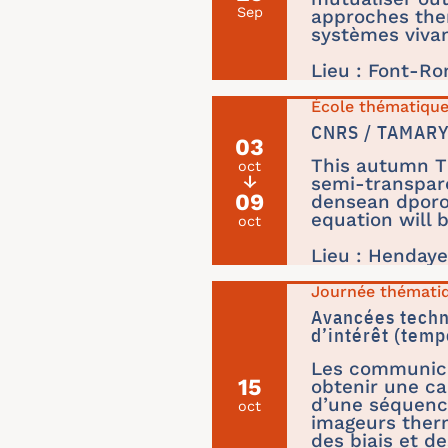
Sep
approches the
systèmes viva
Lieu : Font-R
École thématiqu
CNRS / TAMARYS
03
This autumn Th
oct
↓
semi-transpare
09
densean dporou
equation will 
oct
Lieu : Hendaye
Journée thémati
Avancées techno
d’intérêt (temp
Les communicat
15
obtenir une ca
d’une séquence
oct
imageurs therm
des biais et d