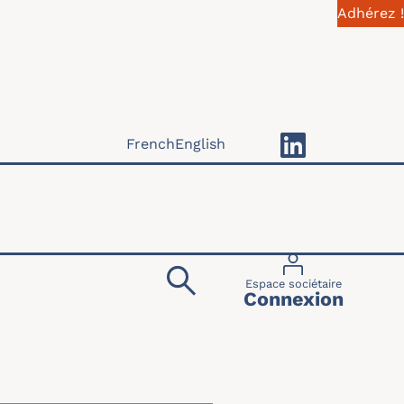
Adhérez !
French
English
Menu du compte 
Espace sociétaire
Connexion