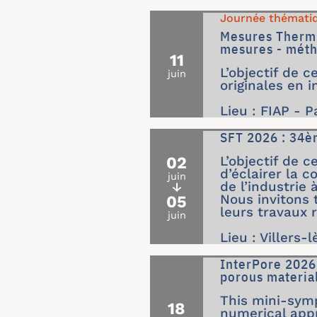
Journée thémati
Mesures Thermi
mesures - méth
11
L’objectif de 
juin
originales en 
Lieu : FIAP - P
SFT 2026 : 34è
02
L’objectif de 
d’éclairer la 
juin
de l’industrie 
↓
05
Nous invitons t
leurs travaux 
juin
Lieu : Villers-
InterPore 2026
porous materia
This mini-symp
18
numerical appr