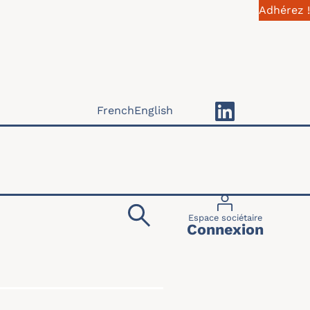
Adhérez !
French
English
Menu du compte 
Espace sociétaire
Connexion