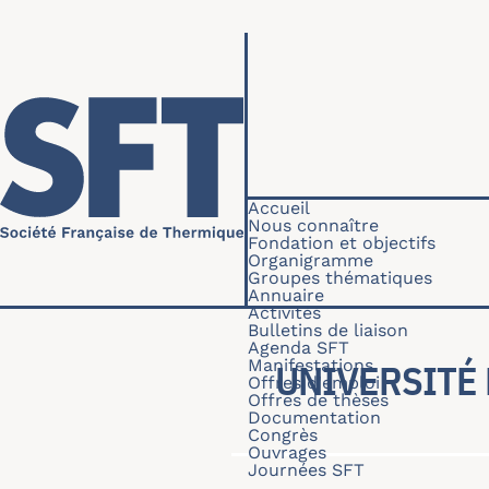
Aller au contenu principal
Navigation princip
Accueil
Nous connaître
Fondation et objectifs
Organigramme
Groupes thématiques
Annuaire
Activités
Bulletins de liaison
Agenda SFT
Manifestations
UNIVERSITÉ 
Offres d'emploi
Offres de thèses
Documentation
Congrès
Ouvrages
Journées SFT