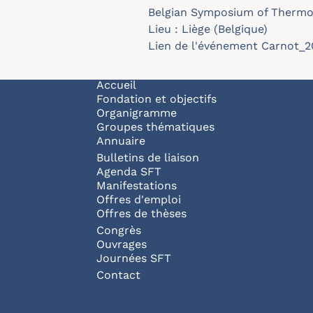
Belgian Symposium of Therm
Lieu : Liège (Belgique)
Lien de l'événement
Carnot_2
Navigation principale
Accueil
Fondation et objectifs
Organigramme
Groupes thématiques
Annuaire
Bulletins de liaison
Agenda SFT
Manifestations
Offres d'emploi
Offres de thèses
Congrès
Ouvrages
Journées SFT
Pied de page
Contact