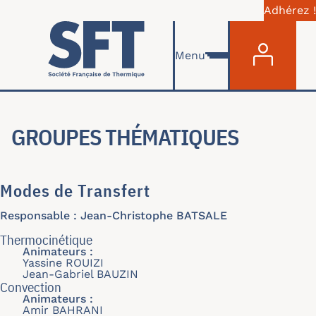
Adhérez !
Menu du com
Aller au contenu principal
Menu
GROUPES THÉMATIQUES
Modes de Transfert
Responsable : Jean-Christophe BATSALE
Thermocinétique
Animateurs :
Yassine ROUIZI
Jean-Gabriel BAUZIN
Convection
Animateurs :
Amir BAHRANI