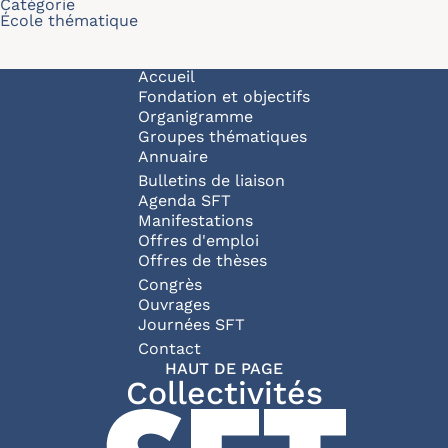
Catégorie
École thématique
Navigation principale
Accueil
Fondation et objectifs
Organigramme
Groupes thématiques
Annuaire
Bulletins de liaison
Agenda SFT
Manifestations
Offres d'emploi
Offres de thèses
Congrès
Ouvrages
Journées SFT
Pied de page
Contact
HAUT DE PAGE
Collectivités