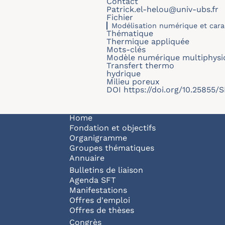
Contact
Patrick.el-helou@univ-ubs.fr
Fichier
Modélisation numérique et cara
Thématique
Thermique appliquée
Mots-clés
Modèle numérique multiphysi
Transfert thermo
hydrique
Milieu poreux
DOI
https://doi.org/10.25855/
Navigation principale
Home
Fondation et objectifs
Organigramme
Groupes thématiques
Annuaire
Bulletins de liaison
Agenda SFT
Manifestations
Offres d'emploi
Offres de thèses
Congrès