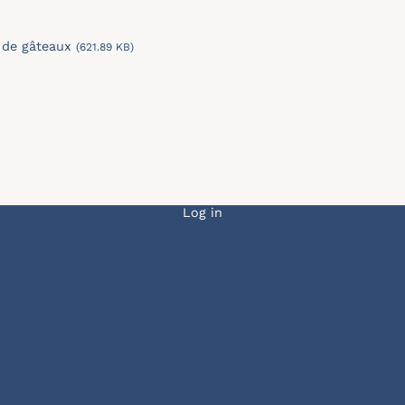
 de gâteaux
(621.89 KB)
Menu du compte de l
Log in