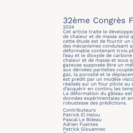
32ème Congrès F
2024
Cet article traite le dévelo
de chaleur et de masse ainsi 
cette étude est de fournir un
des mécanismes conduisant au 
déformable contenant trois ph
l’eau et le dioxyde de carbone
chaleur et de masse et sous 
gazeuse supposée être un méla
aux dérivées partielles couplé
gaz, la porosité et le déplac
est prédit par un modèle visc
réalisés sur un four pilote au
d’acquérir en continu les tem
La déformation du gâteau est
données expérimentales et ana
robustesse des prédictions.
Contributeurs
Patrick El Helou
Pascal Le Bideau
Adrien Fuentes
Patrick Glouannec