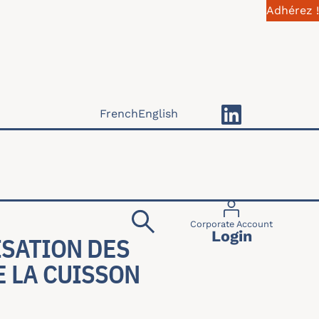
Adhérez !
French
English
Menu du compte 
Corporate Account
Login
SATION DES
 LA CUISSON