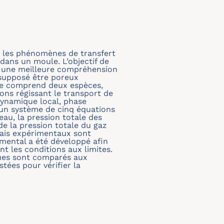
r les phénomènes de transfert
dans un moule. L’objectif de
ur une meilleure compréhension
 supposé être poreux
use comprend deux espèces,
ions régissant le transport de
ynamique local, phase
 un système de cinq équations
eau, la pression totale des
de la pression totale du gaz
sais expérimentaux sont
rimental a été développé afin
t les conditions aux limites.
ques sont comparés aux
tées pour vérifier la