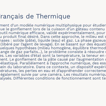
rançais de Thermique
ppement d’un modèle numérique multiphysique pour étudie
que le gonflement lors de la cuisson d’un gâteau contenu 
 outil numérique efficace, validé expérimentalement, po
produit final désiré. Dans cette approche, le milieu est
ases : solide (pâte), liquide (eau) et gaz. La phase gaze
 (libéré par l’agent de levage). En se basant sur des équat
quelques hypothèses (milieu homogène, équilibre thermod
nge de gaz parfaits...), le problème consiste à résoudre
es. Les variables d’état sont la température, la teneur en 
ement. Le gonflement de la pâte causé par l’augmentation 
oélastique. Parallèlement à l’approche numérique, des es
 sein du laboratoire. Dans ce contexte, un dispositif expé
pératures, les pertes en eau et d’appréhender correctemen
 également suivie par une caméra. Les résultats numéri
lysés. Différentes conditions de fonctionnement sont tes