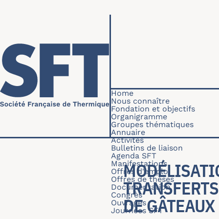
Skip to main content
Navigation princip
Home
Nous connaître
Fondation et objectifs
Organigramme
Groupes thématiques
Annuaire
Activités
Bulletins de liaison
Agenda SFT
Manifestations
MODÉLISATI
Offres d'emploi
Offres de thèses
TRANSFERTS
Documentation
Congrès
DE GÂTEAUX
Ouvrages
Journées SFT