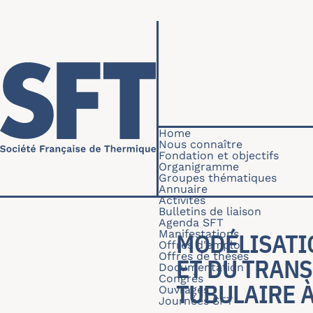
Skip to main content
Navigation princip
Home
Nous connaître
Fondation et objectifs
Organigramme
Groupes thématiques
Annuaire
Activités
Bulletins de liaison
Agenda SFT
Manifestations
MODÉLISATIO
Offres d'emploi
Offres de thèses
ET DU TRAN
Documentation
Congrès
TUBULAIRE À
Ouvrages
Journées SFT