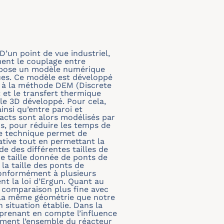
D’un point de vue industriel,
ent le couplage entre
propose un modèle numérique
ues. Ce modèle est développé
e à la méthode DEM (Discrete
 et le transfert thermique
èle 3D développé. Pour cela,
insi qu’entre paroi et
tacts sont alors modélisés par
us, pour réduire les temps de
te technique permet de
tive tout en permettant la
e des différentes tailles de
e taille donnée de ponts de
la taille des ponts de
Conformément à plusieurs
ent la loi d’Ergun. Quant au
e comparaison plus fine avec
s la même géométrie que notre
 situation établie. Dans la
 prenant en compte l’influence
ément l’ensemble du réacteur