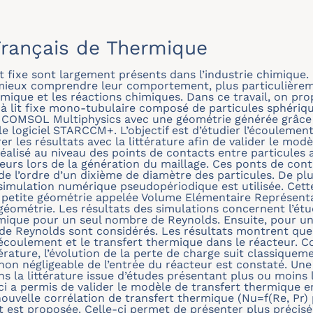
rançais de Thermique
it fixe sont largement présents dans l’industrie chimique. 
mieux comprendre leur comportement, plus particulièrem
ermique et les réactions chimiques. Dans ce travail, on 
 à lit fixe mono-tubulaire composé de particules sphériq
ial COMSOL Multiphysics avec une géométrie générée grâc
e logiciel STARCCM+. L’objectif est d’étudier l’écoulement
r les résultats avec la littérature afin de valider le mod
réalisé au niveau des points de contacts entre particules a
rreurs lors de la génération du maillage. Ces ponts de con
 de l’ordre d’un dixième de diamètre des particules. De pl
simulation numérique pseudopériodique est utilisée. Cet
 petite géométrie appelée Volume Elémentaire Représenta
éométrie. Les résultats des simulations concernent l’étud
mique pour un seul nombre de Reynolds. Ensuite, pour un
de Reynolds sont considérés. Les résultats montrent que 
’écoulement et le transfert thermique dans le réacteur. 
érature, l’évolution de la perte de charge suit classiquem
 non négligeable de l’entrée du réacteur est constaté. Un
ns la littérature issue d’études présentant plus ou moin
ci a permis de valider le modèle de transfert thermique en
nouvelle corrélation de transfert thermique (Nu=f(Re, Pr)
t est proposée. Celle-ci permet de présenter plus précis