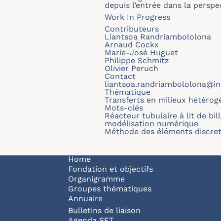
depuis l’entrée dans la persp
Work In Progress
Contributeurs
Liantsoa Randriambololona
Arnaud Cockx
Marie-José Huguet
Philippe Schmitz
Olivier Peruch
Contact
liantsoa.randriambololona@in
Thématique
Transferts en milieux hétérog
Mots-clés
Réacteur tubulaire à lit de bil
modélisation numérique
Méthode des éléments discre
Navigation principale
Home
Fondation et objectifs
Organigramme
Groupes thématiques
Annuaire
Bulletins de liaison
Agenda SFT