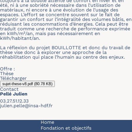
toujours à la double attente de confort en hiver et en
été, ni à une sobriété nécessaire dans l’utilisation de
matériaux, ni encore à une évolution de l’usage des
espaces. L’effort se concentre souvent sur le fait de
garantir un confort sur l’intégralité des volumes bâtis, en
réduisant les consommations d’énergies. Cela peut être
traduit comme une recherche de performance exprimée
en kWh/m²/an, mais pas nécessairement en
kWh/habitant/an.
La réflexion du projet BOUILLOTTE et donc du travail de
thèse vise donc à explorer une approche de la
réhabilitation qui place l’humain au centre des enjeux.
Offre :
Thèse
Télécharger
sujet-these-v8.pdf
(80.78 KB)
Contact
Pellé Julien
03.27.51.12.33
julien.pelle@insa-hdf.fr
Navigation principale
Home
Fondation et objectifs