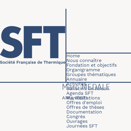
Skip to main content
Navigation princip
Home
Nous connaître
Fondation et objectifs
Organigramme
Groupes thématiques
Annuaire
Activités
Marc MEDALE
Bulletins de liaison
Agenda SFT
AMU, IUSTI
Manifestations
Offres d'emploi
Offres de thèses
Documentation
Congrès
Ouvrages
Journées SFT