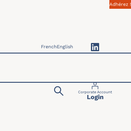
Adhérez !
French
English
Menu du compte 
Corporate Account
Login