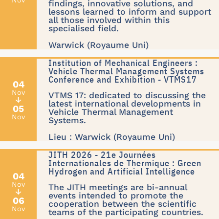
Nov
findings, innovative solutions, and
lessons learned to inform and support
all those involved within this
specialised field.
Warwick (Royaume Uni)
Institution of Mechanical Engineers :
Vehicle Thermal Management Systems
Conference and Exhibition - VTMS17
04
Nov
VTMS 17: dedicated to discussing the
↓
latest international developments in
05
Vehicle Thermal Management
Nov
Systems.
Lieu : Warwick (Royaume Uni)
JITH 2026 - 21e Journées
Internationales de Thermique : Green
Hydrogen and Artificial Intelligence
04
Nov
The JITH meetings are bi-annual
↓
events intended to promote the
06
cooperation between the scientific
Nov
teams of the participating countries.