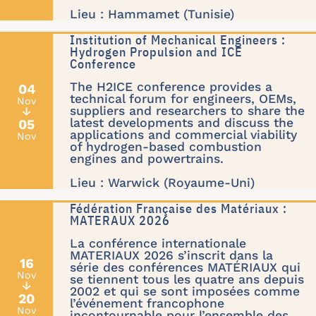
Lieu : Hammamet (Tunisie)
Institution of Mechanical Engineers :
Hydrogen Propulsion and ICE
Conference
The H2ICE conference provides a
04
technical forum for engineers, OEMs,
Nov
suppliers and researchers to share the
↓
latest developments and discuss the
05
applications and commercial viability
Nov
of hydrogen-based combustion
engines and powertrains.
Lieu : Warwick (Royaume-Uni)
Fédération Française des Matériaux :
MATERAUX 2026
La conférence internationale
MATERIAUX 2026 s’inscrit dans la
16
série des conférences MATÉRIAUX qui
Nov
se tiennent tous les quatre ans depuis
↓
2002 et qui se sont imposées comme
20
l’événement francophone
Nov
incontournable pour l’ensemble des