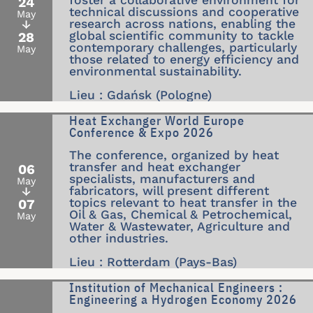
foster a collaborative environment for
24
technical discussions and cooperative
May
research across nations, enabling the
↓
global scientific community to tackle
28
contemporary challenges, particularly
May
those related to energy efficiency and
environmental sustainability.
Lieu : Gdańsk (Pologne)
Heat Exchanger World Europe
Conference & Expo 2026
The conference, organized by heat
transfer and heat exchanger
06
specialists, manufacturers and
May
fabricators, will present different
↓
topics relevant to heat transfer in the
07
Oil & Gas, Chemical & Petrochemical,
May
Water & Wastewater, Agriculture and
other industries.
Lieu : Rotterdam (Pays-Bas)
Institution of Mechanical Engineers :
Engineering a Hydrogen Economy 2026