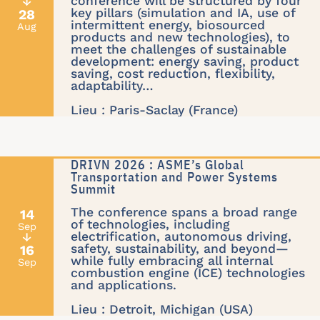
conference will be structured by four
↓
key pillars (simulation and IA, use of
28
intermittent energy, biosourced
Aug
products and new technologies), to
meet the challenges of sustainable
development: energy saving, product
saving, cost reduction, flexibility,
adaptability…
Lieu : Paris-Saclay (France)
DRIVN 2026 : ASME’s Global
Transportation and Power Systems
Summit
The conference spans a broad range
14
of technologies, including
Sep
electrification, autonomous driving,
↓
safety, sustainability, and beyond—
16
while fully embracing all internal
Sep
combustion engine (ICE) technologies
and applications.
Lieu : Detroit, Michigan (USA)