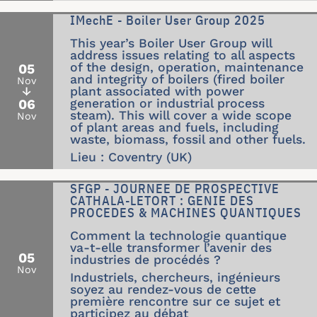
IMechE - Boiler User Group 2025
This year’s Boiler User Group will
address issues relating to all aspects
of the design, operation, maintenance
05
and integrity of boilers (fired boiler
Nov
↓
plant associated with power
06
generation or industrial process
steam). This will cover a wide scope
Nov
of plant areas and fuels, including
waste, biomass, fossil and other fuels.
Lieu : Coventry (UK)
SFGP - JOURNEE DE PROSPECTIVE
CATHALA-LETORT : GENIE DES
PROCEDES & MACHINES QUANTIQUES
Comment la technologie quantique
va-t-elle transformer l’avenir des
05
industries de procédés ?
Nov
Industriels, chercheurs, ingénieurs
soyez au rendez-vous de cette
première rencontre sur ce sujet et
participez au débat