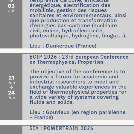
l’empreinte carbone, efficacité
↓
énergétique, électrification des
03
mobilités, gestion des risques
Jul
sanitaires et environnementaux, ainsi
que production et transformation
d’énergies bas-carbone (nucléaire
civil, éolien, hydroélectricité,
photovoltaïque, hydrogène, biogaz...).
Lieu : Dunkerque (France)
ECTP 2026 : 23rd European Conference
on Thermophysical Properties
The objective of the conference is to
provide a forum for academic and
21
industrial researchers to meet and
Jun
exchange valuable experiences in the
↓
field of thermophysical properties for
24
a wide variety of systems covering
Jun
fluids and solids.
Lieu : Gouvieux (en région parisienne
- France)
SIA : POWERTRAIN 2026