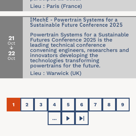
Lieu : Paris (France)
IMechE - Powertrain Systems for a
Sustainable Future Conference 2025
Powertrain Systems for a Sustainable
21
Futures Conference 2025 is the
Oct
leading technical conference
↓
convening engineers, researchers and
22
innovators developing the
Oct
technologies transforming
powertrains for the future.
Lieu : Warwick (UK)
Pagination
1
2
3
4
5
6
7
8
9
Current page
Page
Page
Page
Page
Page
Page
Page
Page
…
Next page
Last page