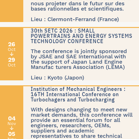
nous projeter dans le futur sur des
bases rationnelles et scientifiques.
Lieu : Clermont-Ferrand (France)
30th SETC 2026 : SMALL
POWERTRAINS AND ENERGY SYSTEMS
TECHNOLOGY CONFERENCE
26
Oct
The conference is jointly sponsored
↓
by JSAE and SAE International with
29
the support of Japan Land Engine
Oct
Manufac turers Association (LEMA)
Lieu : Kyoto (Japon)
Institution of Mechanical Engineers :
16TH International Conference on
Turbochagers and Turbocharging
With designs changing to meet new
market demands, this conference will
04
provide an essential forum for all
Nov
engineers, researchers, OEMs,
↓
suppliers and academic
05
representatives to share technical