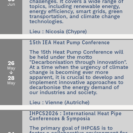
challenges. It covers a wide range of
Jun
topics, including renewable energy,
energy efficiency, smart grids, green
transportation, and climate change
technologies.
Lieu : Nicosia (Chypre)
15th IEA Heat Pump Conference
The 15th Heat Pump Conference will
be held under the motto
"Decarbonisation through innovation".
26
At a time when the urgency of climate
May
change is becoming ever more
↓
apparent, it is crucial to develop and
28
implement innovative approaches to
May
decarbonise the energy demand of
our industries and society.
Lieu : Vienne (Autriche)
IHPCS2026 : International Heat Pipe
Conferences & Symposia
The primary goal of IHPC&S is to