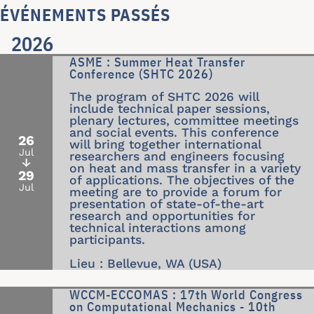
ÉVÉNEMENTS PASSÉS
2026
ASME : Summer Heat Transfer
Conference (SHTC 2026)
The program of SHTC 2026 will
include technical paper sessions,
plenary lectures, committee meetings
and social events. This conference
26
will bring together international
Jul
researchers and engineers focusing
↓
on heat and mass transfer in a variety
29
of applications. The objectives of the
Jul
meeting are to provide a forum for
presentation of state-of-the-art
research and opportunities for
technical interactions among
participants.
Lieu : Bellevue, WA (USA)
WCCM-ECCOMAS : 17th World Congress
on Computational Mechanics - 10th