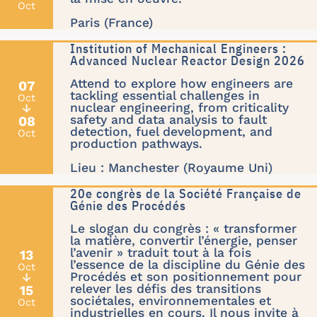
Oct
Paris (France)
Institution of Mechanical Engineers :
Advanced Nuclear Reactor Design 2026
Attend to explore how engineers are
07
tackling essential challenges in
Oct
nuclear engineering, from criticality
↓
safety and data analysis to fault
08
detection, fuel development, and
Oct
production pathways.
Lieu : Manchester (Royaume Uni)
20e congrès de la Société Française de
Génie des Procédés
Le slogan du congrès : « transformer
la matière, convertir l’énergie, penser
l’avenir » traduit tout à la fois
13
l’essence de la discipline du Génie des
Oct
Procédés et son positionnement pour
↓
relever les défis des transitions
15
sociétales, environnementales et
Oct
industrielles en cours. Il nous invite à