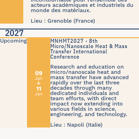
acteurs académiques et industriels du
monde des matériaux.
Lieu : Grenoble (France)
2027
MNHMT2027 - 8th
Micro/Nanoscale Heat & Mass
Transfer International
Conference
Research and education on
micro/nanoscale heat and
09
mass transfer have advanced
Jan
rapidly over the last three
↓
decades through many
11
dedicated individuals and
Jan
team efforts, with direct
impact now extending into
various fields in science,
engineering, and technology.
Lieu : Napoli (Italie)