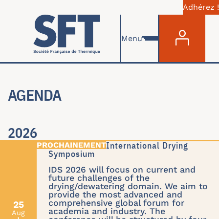
Adhérez !
Menu du com
Skip to main content
Menu
AGENDA
2026
IDS'26 : 24th International Drying
Symposium
IDS 2026 will focus on current and
future challenges of the
drying/dewatering domain. We aim to
provide the most advanced and
comprehensive global forum for
25
academia and industry. The
Aug