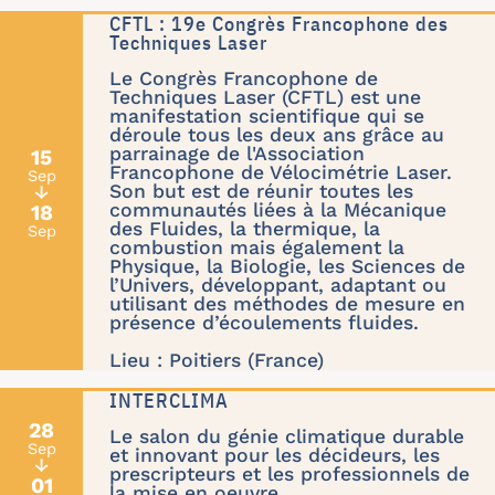
CFTL : 19e Congrès Francophone des
Techniques Laser
Le Congrès Francophone de
Techniques Laser (CFTL) est une
manifestation scientifique qui se
déroule tous les deux ans grâce au
parrainage de l'Association
15
Francophone de Vélocimétrie Laser.
Sep
Son but est de réunir toutes les
↓
communautés liées à la Mécanique
18
des Fluides, la thermique, la
Sep
combustion mais également la
Physique, la Biologie, les Sciences de
l’Univers, développant, adaptant ou
utilisant des méthodes de mesure en
présence d’écoulements fluides.
Lieu : Poitiers (France)
INTERCLIMA
28
Le salon du génie climatique durable
Sep
et innovant pour les décideurs, les
↓
prescripteurs et les professionnels de
01
la mise en oeuvre.