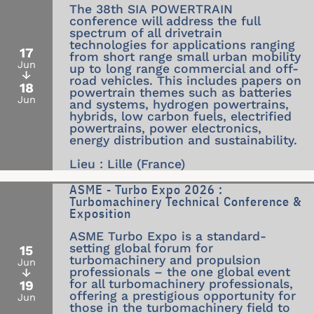
The 38th SIA POWERTRAIN
conference will address the full
spectrum of all drivetrain
technologies for applications ranging
17
from short range small urban mobility
Jun
up to long range commercial and off-
↓
road vehicles. This includes papers on
18
powertrain themes such as batteries
Jun
and systems, hydrogen powertrains,
hybrids, low carbon fuels, electrified
powertrains, power electronics,
energy distribution and sustainability.
Lieu : Lille (France)
ASME - Turbo Expo 2026 :
Turbomachinery Technical Conference &
Exposition
ASME Turbo Expo is a standard-
setting global forum for
15
turbomachinery and propulsion
Jun
professionals – the one global event
↓
for all turbomachinery professionals,
19
offering a prestigious opportunity for
Jun
those in the turbomachinery field to