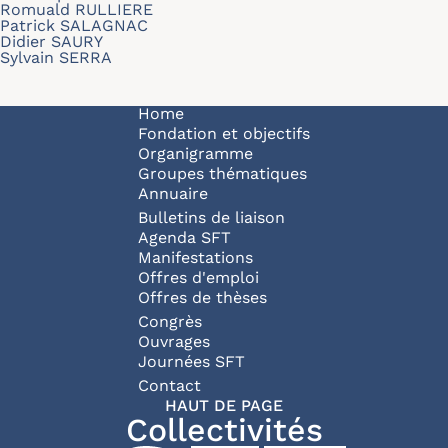
Romuald RULLIERE
Patrick SALAGNAC
Didier SAURY
Sylvain SERRA
Navigation principale
Home
Fondation et objectifs
Organigramme
Groupes thématiques
Annuaire
Bulletins de liaison
Agenda SFT
Manifestations
Offres d'emploi
Offres de thèses
Congrès
Ouvrages
Journées SFT
Pied de page
Contact
HAUT DE PAGE
Collectivités