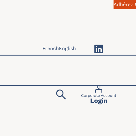
Adhérez !
French
English
Menu du compte 
Corporate Account
Login