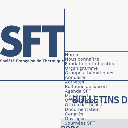
Skip to main content
Navigation princip
Home
Nous connaître
Fondation et objectifs
Organigramme
Groupes thématiques
Annuaire
Activités
Bulletins de liaison
Agenda SFT
Manifestations
BULLETINS D
Offres d'emploi
Offres de thèses
Documentation
Congrès
Ouvrages
Journées SFT