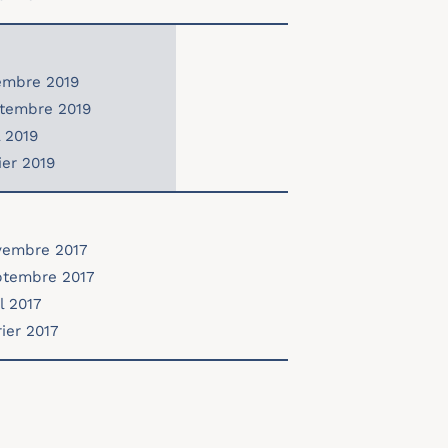
vembre 2019
eptembre 2019
l 2019
ier 2019
ovembre 2017
eptembre 2017
l 2017
rier 2017