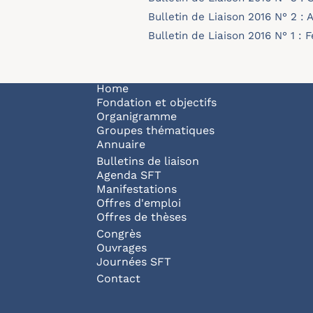
Bulletin de Liaison 2016 N° 2 : A
bulletin-16-02.pdf
Bulletin de Liaison 2016 N° 1 : F
bulletin-16-01.pdf
Navigation principale
Home
Fondation et objectifs
Organigramme
Groupes thématiques
Annuaire
Bulletins de liaison
Agenda SFT
Manifestations
Offres d'emploi
Offres de thèses
Congrès
Ouvrages
Journées SFT
Pied de page
Contact