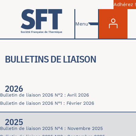
Adhérez !
Menu du com
Aller au contenu principal
Menu
BULLETINS DE LIAISON
2026
Bulletin de liaison 2026 N°2 : Avril 2026
bulletin26-02-avril.pdf
Bulletin de liaison 2026 N°1 : Février 2026
bulletin26-01-fev.pdf
2025
Bulletin de liaison 2025 N°4 : Novembre 2025
bulletin25-04-nov_1.pdf