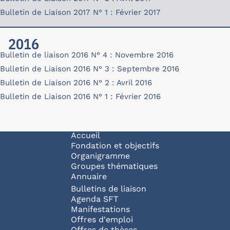
Bulletin de Liaison 2017 N° 1 : Février 2017
bulletin-17-01.pdf
2016
Bulletin de liaison 2016 N° 4 : Novembre 2016
bulletin-16-04.pdf
Bulletin de Liaison 2016 N° 3 : Septembre 2016
bulletin-16-03.pdf
Bulletin de Liaison 2016 N° 2 : Avril 2016
bulletin-16-02.pdf
Bulletin de Liaison 2016 N° 1 : Février 2016
bulletin-16-01.pdf
Navigation principale
Accueil
Fondation et objectifs
Organigramme
Groupes thématiques
Annuaire
Bulletins de liaison
Agenda SFT
Manifestations
Offres d'emploi
Offres de thèses