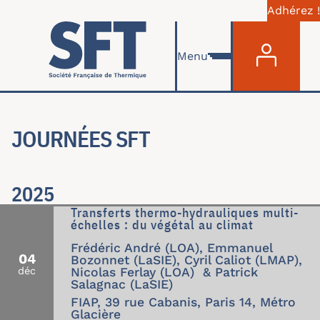
Adhérez !
Menu du com
Aller au contenu principal
Menu
JOURNÉES SFT
2025
Transferts thermo-hydrauliques multi-
échelles : du végétal au climat
Frédéric André (LOA), Emmanuel
04
Bozonnet (LaSIE), Cyril Caliot (LMAP),
déc
Nicolas Ferlay (LOA) & Patrick
Salagnac (LaSIE)
FIAP, 39 rue Cabanis, Paris 14, Métro
Glacière