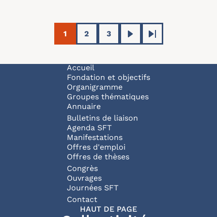
Pagination
1
2
3
Page courante
Page
Page
Page suivante
Dernière page
Navigation principale
Accueil
Fondation et objectifs
Organigramme
Groupes thématiques
Annuaire
Bulletins de liaison
Agenda SFT
Manifestations
Offres d'emploi
Offres de thèses
Congrès
Ouvrages
Journées SFT
Pied de page
Contact
HAUT DE PAGE