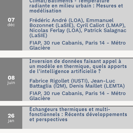
Climat/Bâtiments - Température
radiante en milieu urbain : Mesures et
modélisation
07
Frédéric André (LOA), Emmanuel
déc
Bozonnet (LaSIE), Cyril Caliot (LMAP),
Nicolas Ferlay (LOA), Patrick Salagnac
(LaSIE)
FIAP, 30 rue Cabanis, Paris 14 - Métro
Glacière
Inversion de données faisant appel à
un modèle en thermique, quels apports
de l'intelligence artificielle ?
08
Fabrice Rigollet (IUSTI), Jean-Luc
juin
Battaglia (I2M), Denis Maillet (LEMTA)
FIAP, 30 rue Cabanis, Paris 14 - Métro
Glacière
Échangeurs thermiques et multi-
fonctionnels : Récents développements
26
et perspectives
jan