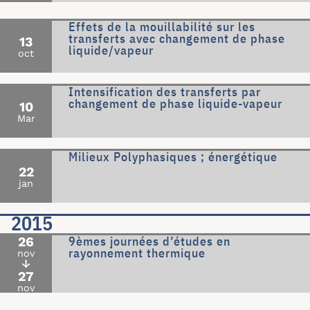
Effets de la mouillabilité sur les
transferts avec changement de phase
13
liquide/vapeur
oct
Intensification des transferts par
changement de phase liquide-vapeur
10
Mar
Milieux Polyphasiques ; énergétique
22
jan
2015
9èmes journées d’études en
26
rayonnement thermique
nov
↓
27
nov