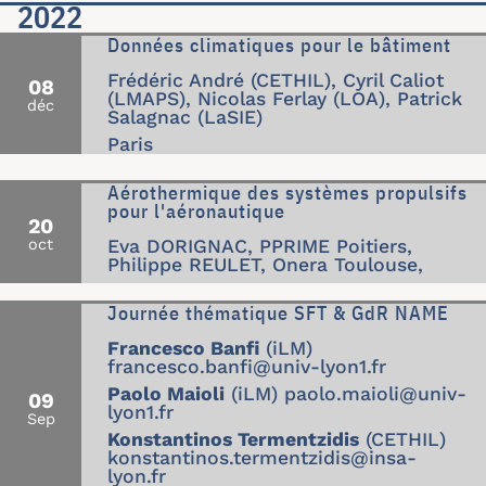
2022
Données climatiques pour le bâtiment
Frédéric André (CETHIL), Cyril Caliot
08
(LMAPS), Nicolas Ferlay (LOA), Patrick
déc
Salagnac (LaSIE)
Paris
Aérothermique des systèmes propulsifs
pour l'aéronautique
20
oct
Eva DORIGNAC, PPRIME Poitiers,
Philippe REULET, Onera Toulouse,
Journée thématique SFT & GdR NAME
Francesco Banfi
(iLM)
francesco.banfi@univ-lyon1.fr
Paolo Maioli
(iLM)
paolo.maioli@univ-
09
lyon1.fr
Sep
Konstantinos Termentzidis
(CETHIL)
konstantinos.termentzidis@insa-
lyon.fr