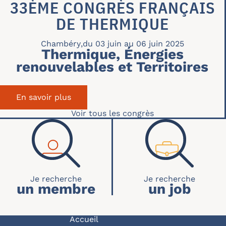
33ÈME CONGRÈS FRANÇAIS
DE THERMIQUE
Chambéry
,
du 03 juin au 06 juin 2025
Thermique, Énergies
renouvelables et Territoires
En savoir plus
sur 33ème Congrès Français de Therm
Voir tous les congrès
RECHERCHE ACCUEIL
un membre
un job
Accueil