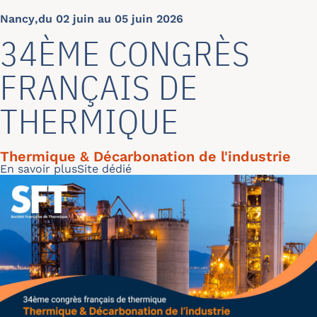
Nancy
,
du 02 juin au 05 juin 2026
34ÈME CONGRÈS
FRANÇAIS DE
THERMIQUE
Thermique & Décarbonation de l'industrie
Lire la suite
En savoir plus
Site dédié