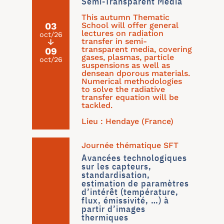
Semi-Transparent Media
This autumn Thematic
School will offer general
03
lectures on radiation
oct/26
transfer in semi-
↓
transparent media, covering
09
gases, plasmas, particle
oct/26
suspensions as well as
densean dporous materials.
Numerical methodologies
to solve the radiative
transfer equation will be
tackled.
Lieu : Hendaye (France)
Journée thématique SFT
Avancées technologiques
sur les capteurs,
standardisation,
estimation de paramètres
d’intérêt (température,
flux, émissivité, …) à
partir d’images
thermiques