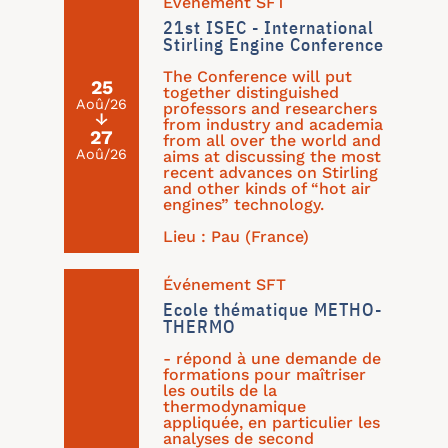
Événement SFT
21st ISEC - International
Stirling Engine Conference
The Conference will put
25
together distinguished
Aoû/26
professors and researchers
↓
from industry and academia
27
from all over the world and
Aoû/26
aims at discussing the most
recent advances on Stirling
and other kinds of “hot air
engines” technology.
Lieu : Pau (France)
Événement SFT
Ecole thématique METHO-
THERMO
- répond à une demande de
formations pour maîtriser
les outils de la
thermodynamique
appliquée, en particulier les
analyses de second