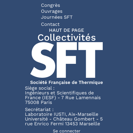
Congrès
Ouvrages
Journées SFT
Pied de page
Contact
HAUT DE PAGE
Collectivités
Siège social :
Ingénieurs et Scientifiques de
France (IESF) - 7 Rue Lamennais
75008 Paris
Secrétariat :
Laboratoire IUSTI, Aix-Marseille
Université - Château Gombert - 5
rue Enrico Fermi 13453 Marseille
Menu du compte de l'utili
Se connecter