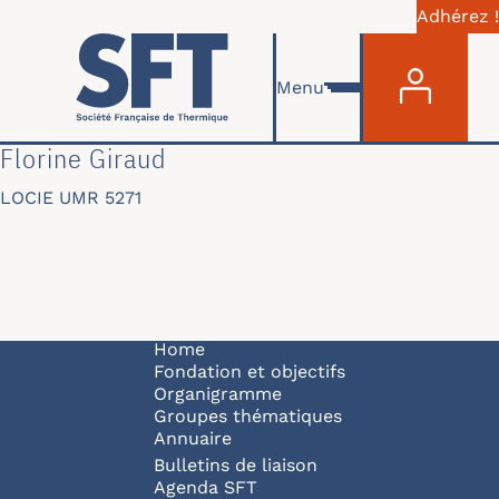
Adhérez !
Menu du com
Skip to main content
Menu
Florine Giraud
LOCIE UMR 5271
Navigation principale
Home
Fondation et objectifs
Organigramme
Groupes thématiques
Annuaire
Bulletins de liaison
Agenda SFT