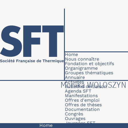
Skip to main content
Navigation princip
Home
Nous connaître
Fondation et objectifs
Organigramme
Groupes thématiques
Annuaire
Activités
Monika WOLOSZYN
Bulletins de liaison
Agenda SFT
Manifestations
Offres d'emploi
Offres de thèses
Documentation
Congrès
Ouvrages
Journées SFT
Navigation principale
Home