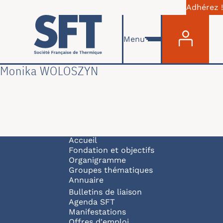
Adhérez !
Menu du com
Aller au contenu principal
Menu
Monika WOLOSZYN
Navigation principale
Accueil
Fondation et objectifs
Organigramme
Groupes thématiques
Annuaire
Bulletins de liaison
Agenda SFT
Manifestations
Offres d'emploi