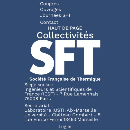
Congrès
Ouvrages
Journées SFT
Pied de page
Contact
HAUT DE PAGE
Collectivités
Siège social :
Ingénieurs et Scientifiques de
France (IESF) - 7 Rue Lamennais
75008 Paris
Secrétariat :
Laboratoire IUSTI, Aix-Marseille
Université - Château Gombert - 5
rue Enrico Fermi 13453 Marseille
Menu du compte de l'uti
Log in