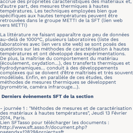
accrue des propriétés caractéristiques des matériaux et,
d’autre part, des mesures thermiques à hautes
températures. Les techniques employées bien que
spécifiques aux hautes températures peuvent être
retrouvées dans le groupe METTI de la SFT (lien web
vers METTI)
La littérature ne faisant apparaître que peu de données
au-delà de 1000°C, plusieurs laboratoires (liste des
laboratoires avec lien vers site web) se sont posés des
questions sur les méthodes de caractérisation à hautes
températures et ont développé des expérimentations.
De plus, la maîtrise du comportement du matériau
(écoulement, oxydation…), des transferts thermiques et
hydrodynamiques… conduit à des développements
complexes qui se doivent d’être maîtrisés et très souvent
modélisés. Enfin, en parallèle de ces études, des
méthodes de mesures thermiques se développent
(pyrométrie, caméra infrarouge…).
Derniers évènements SFT de la section
- journée 1 : "Méthodes de mesures et de caractérisation
des matériaux à hautes températures", Jeudi 13 Février
2014, Paris.
Lien SFTasso pour télécharger les documents :
http://www.sft.asso.fr/document.php?
pagendx=12829&project=sft