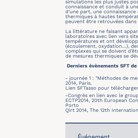
simulations les plus justes p
connaissance et conduit à une
d’une part, une connaissance 
thermiques à hautes températ
peuvent être retrouvées dans 
La littérature ne faisant appa
laboratoires avec lien vers si
températures et ont développ
(écoulement, oxydation…), de
complexes qui se doivent d’êt
de mesures thermiques se dév
Derniers évènements SFT de 
- journée 1 : "Méthodes de me
2014, Paris.
Lien SFTasso pour télécharge
-Congrès en lien avec le group
ECTP2014, 20th European Con
Porto
Qirt 2014, The 12th Internati
Événement