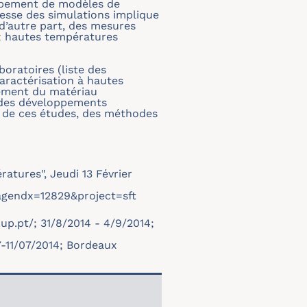
oppement de modèles de
tesse des simulations implique
d’autre part, des mesures
x hautes températures
oratoires (liste des
aractérisation à hautes
tement du matériau
 des développements
le de ces études, des méthodes
atures", Jeudi 13 Février
agendx=12829&project=sft
.up.pt/
; 31/8/2014 - 4/9/2014;
7-11/07/2014; Bordeaux