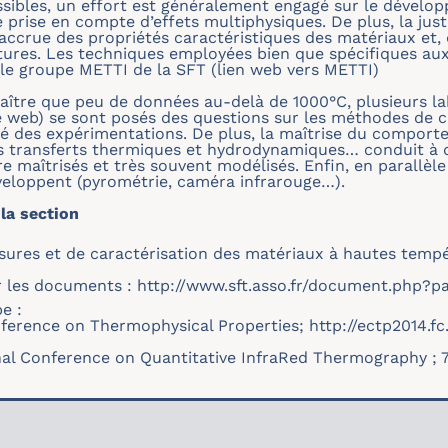
ossibles, un effort est généralement engagé sur le dével
 prise en compte d’effets multiphysiques. De plus, la jus
accrue des propriétés caractéristiques des matériaux et, 
ures. Les techniques employées bien que spécifiques au
le groupe METTI de la SFT (lien web vers METTI)
raître que peu de données au-delà de 1000°C, plusieurs lab
te web) se sont posés des questions sur les méthodes de c
é des expérimentations. De plus, la maîtrise du compor
s transferts thermiques et hydrodynamiques… conduit à
re maîtrisés et très souvent modélisés. Enfin, en parallè
eloppent (pyrométrie, caméra infrarouge…).
la section
sures et de caractérisation des matériaux à hautes tempér
r les documents :
http://www.sft.asso.fr/document.php?p
e :
ference on Thermophysical Properties;
http://ectp2014.fc
onal Conference on Quantitative InfraRed Thermography ; 