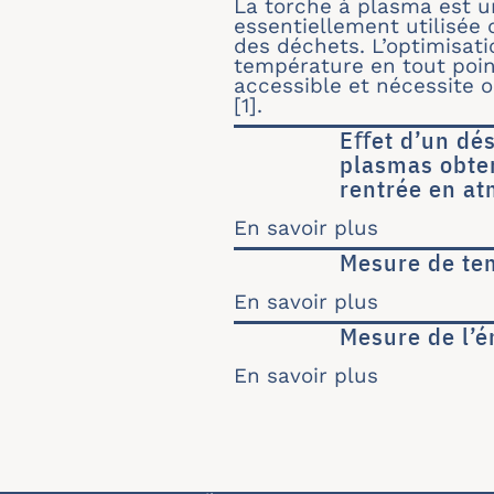
La torche à plasma est u
essentiellement utilisée
des déchets. L’optimisat
température en tout poin
accessible et nécessite o
[1].
Eﬀet d’un dés
plasmas obten
rentrée en at
En savoir plus
sur Eﬀet d
Mesure de te
En savoir plus
sur Mesure
Mesure de l’é
En savoir plus
sur Mesure