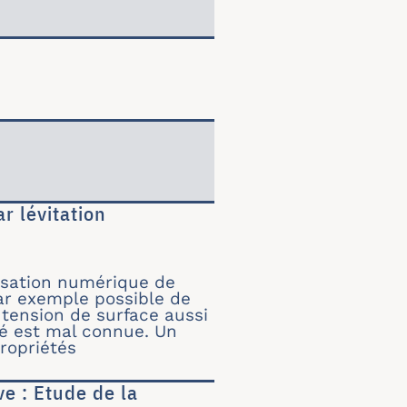
r lévitation
e par lévitation aérodynamique
lisation numérique de
par exemple possible de
tension de surface aussi
té est mal connue. Un
ropriétés
e : Etude de la