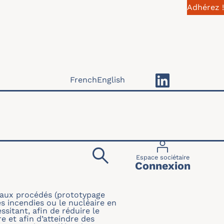
Adhérez !
French
English
Menu du compte 
Espace sociétaire
Connexion
eaux procédés (prototypage
es incendies ou le nucléaire en
sitant, afin de réduire le
e et afin d’atteindre des