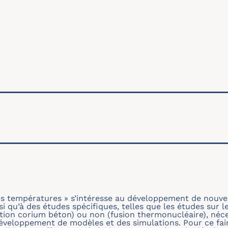
ale
s températures » s’intéresse au développement de nouv
i qu’à des études spécifiques, telles que les études sur l
ction corium béton) ou non (fusion thermonucléaire), néces
éveloppement de modèles et des simulations. Pour ce fair