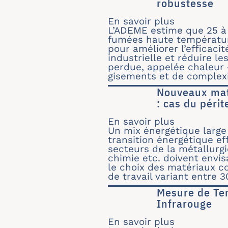
robustesse
En savoir plus
sur Eco-St
L’ADEME estime que 25 à
fumées haute température
pour améliorer l’efficaci
industrielle et réduire le
perdue, appelée chaleur «
gisements et de complexi
Nouveaux mat
: cas du péri
En savoir plus
sur Nouvea
Un mix énergétique large
transition énergétique eff
secteurs de la métallurgi
chimie etc. doivent envis
le choix des matériaux 
de travail variant entre
Mesure de Te
Infrarouge
En savoir plus
sur Mesure