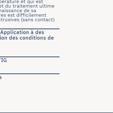
érature et qui est
et du traitement ultime
nnaissance de sa
s est difficilement
ntrusives (sans contact)
 Application à des
ion des conditions de
ns. Application à des plasmas obtenus par une t
TIG
e TIG
s
ures