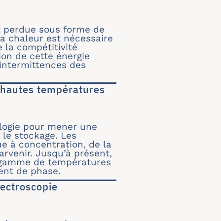
titive : Etude de la robustesse
t perdue sous forme de
a chaleur est nécessaire
e la compétitivité
tion de cette énergie
 intermittences des
 hautes températures
e hautes températures : cas du péritectique L
ologie pour mener une
r le stockage. Les
ue à concentration, de la
arvenir. Jusqu’à présent,
e gamme de températures
ent de phase.
ectroscopie
Spectroscopie Infrarouge