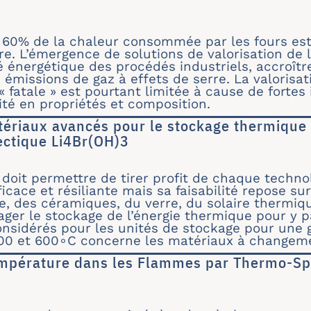
ock® - Solution de stockage de la chaleur compé
 60% de la chaleur consommée par les fours es
. L’émergence de solutions de valorisation de l
té énergétique des procédés industriels, accroîtr
s émissions de gaz à effets de serre. La valorisa
 fatale » est pourtant limitée à cause de fortes
té en propriétés et composition.
ériaux avancés pour le stockage thermique
tectique Li4Br(OH)3
ux matériaux avancés pour le stockage thermiqu
 doit permettre de tirer profit de chaque techn
icace et résiliante mais sa faisabilité repose su
e, des céramiques, du verre, du solaire thermiq
ager le stockage de l’énergie thermique pour y p
considérés pour les unités de stockage pour un
 300 et 600∘C concerne les matériaux à changem
mpérature dans les Flammes par Thermo-Sp
 de Température dans les Flammes par Thermo-