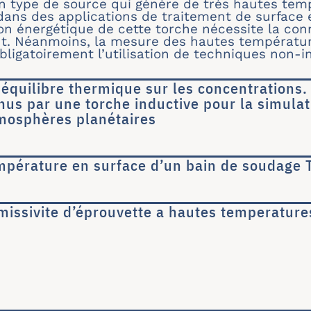
n type de source qui génère de très hautes temp
 dans des applications de traitement de surface 
ion énergétique de cette torche nécessite la co
t. Néanmoins, la mesure des hautes température
bligatoirement l’utilisation de techniques non-i
équilibre thermique sur les concentrations.
us par une torche inductive pour la simulat
mosphères planétaires
’un déséquilibre thermique sur les concentratio
mpérature en surface d’un bain de soudage 
 de température en surface d’un bain de soudag
missivite d’éprouvette a hautes temperature
 de l’émissivite d’éprouvette a hautes temperat