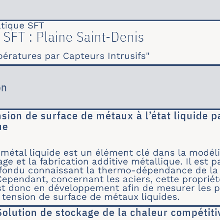
tique SFT
SFT : Plaine Saint-Denis
ératures par Capteurs Intrusifs"
on
sion de surface de métaux à l’état liquide pa
ue
de tension de surface de métaux à l’état liquid
 métal liquide est un élément clé dans la modé
ge et la fabrication additive métallique. Il est 
 fondu connaissant la thermo-dépendance de la 
Cependant, concernant les aciers, cette proprié
est donc en développement afin de mesurer les p
tension de surface de métaux liquides.
Solution de stockage de la chaleur compétitiv