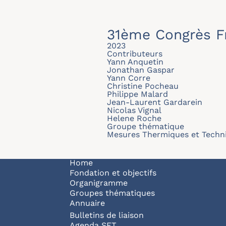
31ème Congrès F
2023
Contributeurs
Yann Anquetin
Jonathan Gaspar
Yann Corre
Christine Pocheau
Philippe Malard
Jean-Laurent Gardarein
Nicolas Vignal
Helene Roche
Groupe thématique
Mesures Thermiques et Techni
Navigation principale
Home
Fondation et objectifs
Organigramme
Groupes thématiques
Annuaire
Bulletins de liaison
Agenda SFT