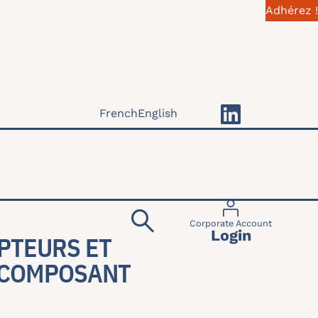
Adhérez !
French
English
Menu du compte 
Corporate Account
Login
PTEURS ET
 COMPOSANT