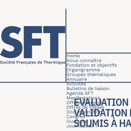
Skip to main content
Navigation princip
Home
Nous connaître
Fondation et objectifs
Organigramme
Groupes thématiques
Annuaire
Activités
Bulletins de liaison
Agenda SFT
Manifestations
EVALUATION 
Offres d'emploi
Offres de thèses
VALIDATION
Documentation
Congrès
SOUMIS À HA
Ouvrages
Journées SFT