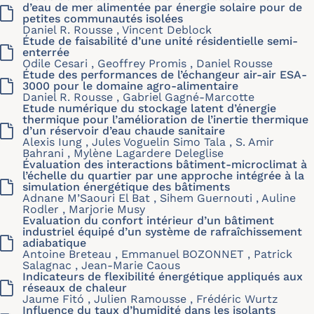
d’eau de mer alimentée par énergie solaire pour de
petites communautés isolées
Daniel R. Rousse , Vincent Deblock
Étude de faisabilité d’une unité résidentielle semi-
enterrée
Odile Cesari , Geoffrey Promis , Daniel Rousse
Étude des performances de l’échangeur air-air ESA-
3000 pour le domaine agro-alimentaire
Daniel R. Rousse , Gabriel Gagné-Marcotte
Etude numérique du stockage latent d’énergie
thermique pour l’amélioration de l’inertie thermique
d’un réservoir d’eau chaude sanitaire
Alexis Iung , Jules Voguelin Simo Tala , S. Amir
Bahrani , Mylène Lagardere Deleglise
Évaluation des interactions bâtiment-microclimat à
l’échelle du quartier par une approche intégrée à la
simulation énergétique des bâtiments
Adnane M’Saouri El Bat , Sihem Guernouti , Auline
Rodler , Marjorie Musy
Evaluation du confort intérieur d’un bâtiment
industriel équipé d’un système de rafraîchissement
adiabatique
Antoine Breteau , Emmanuel BOZONNET , Patrick
Salagnac , Jean-Marie Caous
Indicateurs de flexibilité énergétique appliqués aux
réseaux de chaleur
Jaume Fitó , Julien Ramousse , Frédéric Wurtz
Influence du taux d’humidité dans les isolants