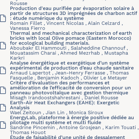
Rousse
Production d'eau purifiée par évaporation solaire à
partir de structures 3D imprégnées de charbon actif
: étude numérique du système
Romain Fillet , Vincent Nicolas , Alain Celzard ,
Vanessa Fierro
Thermal and mechanical characterization of earth
bricks with local Olive pomace (Eastern Morocco)
for ecological building materials.
Aboubakr El Hammouti , Salaheddine Channouf ,
Mouatassim Charai , Ahmed Mezrhab , Mustapha
Karkri
Analyse énergétique et exergétique d’un système
expérimental de production d’eau chaude sanitaire
Arnaud Lapertot , Jean-Henry Ferrasse , Thomas
Fasquelle , Benjamin Kadoch , Olivier Le Metayer
Critère d’évaluation des performances et
amélioration de l’efficacité de conversion pour un
panneau photovoltaïque avec gestion thermique
Misagh Irandoostshahrestani , Daniel Rousse
Earth-Air Heat Exchangers (EAHE): Exergetic
Analysis
Wael Zeitoun , Jian Lin , Monica Siroux
EnergyLab, plateforme à énergie positive dédiée au
pilotage multi système et multi fluide
Sandrine Pincemin , Antoine Grosjean , Karim Touati ,
Thomas Houot
Étude de faisabilité d’une unité de dessalement