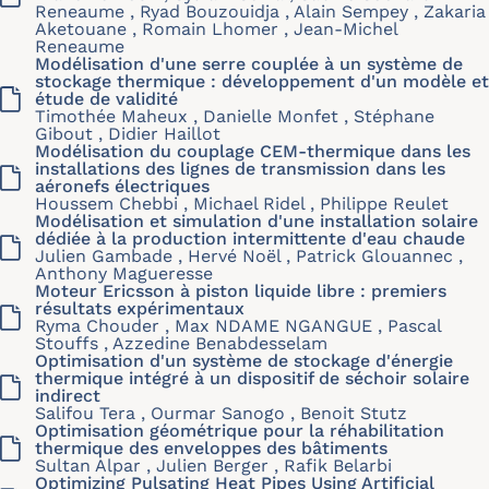
Reneaume , Ryad Bouzouidja , Alain Sempey , Zakaria
Aketouane , Romain Lhomer , Jean-Michel
Reneaume
Modélisation d'une serre couplée à un système de
stockage thermique : développement d'un modèle et
étude de validité
Timothée Maheux , Danielle Monfet , Stéphane
Gibout , Didier Haillot
Modélisation du couplage CEM-thermique dans les
installations des lignes de transmission dans les
aéronefs électriques
Houssem Chebbi , Michael Ridel , Philippe Reulet
Modélisation et simulation d'une installation solaire
dédiée à la production intermittente d'eau chaude
Julien Gambade , Hervé Noël , Patrick Glouannec ,
Anthony Magueresse
Moteur Ericsson à piston liquide libre : premiers
résultats expérimentaux
Ryma Chouder , Max NDAME NGANGUE , Pascal
Stouffs , Azzedine Benabdesselam
Optimisation d'un système de stockage d'énergie
thermique intégré à un dispositif de séchoir solaire
indirect
Salifou Tera , Ourmar Sanogo , Benoit Stutz
Optimisation géométrique pour la réhabilitation
thermique des enveloppes des bâtiments
Sultan Alpar , Julien Berger , Rafik Belarbi
Optimizing Pulsating Heat Pipes Using Artificial