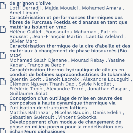
de grignon d'olive
Lotfi Derradji , Majda Mouaici , Mohamed Amara ,
Amel Limam
Caractérisation et performances thermiques des
fibres de Furcraea Foetida et d'ananas en tant que
matériau isolant en vrac
Hélène Caillet , Youssoufou Mahaman , Patrick
Rousset , Jean-François Martin , Laetitia Adelard ,
Olivier Marc
Caractérisation thermique de la cire d'abeille et des
matériaux à changement de phase biosourcés (Bio-
MCP)
Mohamed Salah Djenane , Mourad Rebay , Yassine
Kabar , Françoise Berzin
Caractérisation thermo-hydraulique de câbles en
conduit de bobines supraconductrices de tokamaks
Quentin Gorit , Benoît Lacroix , Alexandre Louzguiti ,
Clément Nguyen Thanh Dao , Sylvie Nicollet ,
Frédéric Topin , Alexandre Torre , Jonathan Gaspar ,
Guillaume Jiolat
Conception d'un outillage de mise en œuvre des
composites à haute dynamique thermique via
l'utilisation de structures lattices
Matthis Balthazar , Nicolas Baudin , Denis Edelin ,
Sébastien Guéroult , Vincent Sobotka
Développement d'un modèle de changement de
phase en milieu poreux pour la modélisation des
échangeurs diphasiques