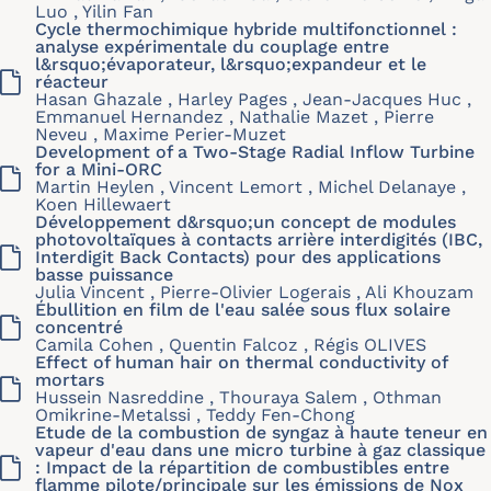
Luo , Yilin Fan
Cycle thermochimique hybride multifonctionnel :
analyse expérimentale du couplage entre
l&rsquo;évaporateur, l&rsquo;expandeur et le
réacteur
Hasan Ghazale , Harley Pages , Jean-Jacques Huc ,
Emmanuel Hernandez , Nathalie Mazet , Pierre
Neveu , Maxime Perier-Muzet
Development of a Two-Stage Radial Inflow Turbine
for a Mini-ORC
Martin Heylen , Vincent Lemort , Michel Delanaye ,
Koen Hillewaert
Développement d&rsquo;un concept de modules
photovoltaïques à contacts arrière interdigités (IBC,
Interdigit Back Contacts) pour des applications
basse puissance
Julia Vincent , Pierre-Olivier Logerais , Ali Khouzam
Ébullition en film de l'eau salée sous flux solaire
concentré
Camila Cohen , Quentin Falcoz , Régis OLIVES
Effect of human hair on thermal conductivity of
mortars
Hussein Nasreddine , Thouraya Salem , Othman
Omikrine-Metalssi , Teddy Fen-Chong
Etude de la combustion de syngaz à haute teneur en
vapeur d'eau dans une micro turbine à gaz classique
: Impact de la répartition de combustibles entre
flamme pilote/principale sur les émissions de Nox