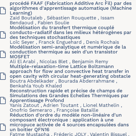
procédé FAAF (Fabrication Additive Arc Fil) par des
algorithmes d'apprentissage automatique (Machine
Learning)
Zaid Boutaleb , Sébastien Rouquette , Issam
Bendaoud , Fabien Soulie
Modélisation du transfert thermique couplé
conducto-radiatif dans les milieux hétérogènes par
des techniques stochastiques
Loïc Seyer , Franck Enguehard , Denis Rochais
Modélisation semi-analytique et numérique de la
conduction thermique au sein d'un transistor
MOSFET
Ali El Arabi , Nicolas Blet , Benjamin Remy
Multiple-relaxation-time Lattice Boltzmann
approach for flow and convective heat transfer in
open cavity with circular heat-generating obstacle
Boutra Abdelkader , Bourada Abderrahmane ,
Benkahla Youb Khaled
Reconstruction rapide et précise de champs de
Simulations des Grandes Echelles Thermiques par
Apprentissage Profond
Yanis Zatout , Adrien Toutant , Lionel Mathelin ,
Onofrio Semeraro , Françoise Bataille
Réduction d'ordre du modèle non-linéaire d'un
composant électronique : application à une
micropuce activée de 4 sources encapsulées dans
un boitier QFN16
Fatme Mustapha , Fréderic JOLY , Valentin Bissuel ,