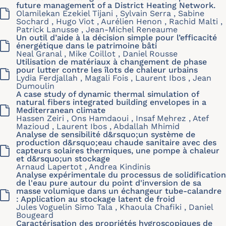
future management of a District Heating Network.
Olamilekan Ezekiel Tijani , Sylvain Serra , Sabine
Sochard , Hugo Viot , Aurélien Henon , Rachid Malti ,
Patrick Lanusse , Jean-Michel Reneaume
Un outil d’aide à la décision simple pour l’efficacité
énergétique dans le patrimoine bâti
Neal Granal , Mike Coillot , Daniel Rousse
Utilisation de matériaux à changement de phase
pour lutter contre les îlots de chaleur urbains
Lydia Ferdjallah , Magali Fois , Laurent Ibos , Jean
Dumoulin
A case study of dynamic thermal simulation of
natural fibers integrated building envelopes in a
Mediterranean climate
Hassen Zeiri , Ons Hamdaoui , Insaf Mehrez , Atef
Mazioud , Laurent Ibos , Abdallah Mhimid
Analyse de sensibilité d&rsquo;un système de
production d&rsquo;eau chaude sanitaire avec des
capteurs solaires thermiques, une pompe à chaleur
et d&rsquo;un stockage
Arnaud Lapertot , Andrea Kindinis
Analyse expérimentale du processus de solidification
de l'eau pure autour du point d'inversion de sa
masse volumique dans un échangeur tube-calandre
: Application au stockage latent de froid
Jules Voguelin Simo Tala , Khaoula Chafiki , Daniel
Bougeard
Caractérisation des propriétés hygroscopiques de