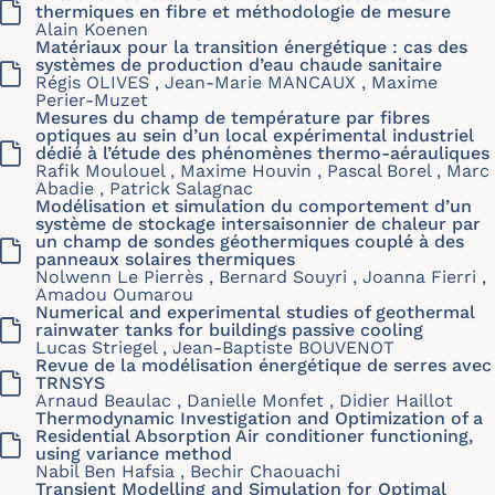
thermiques en fibre et méthodologie de mesure
Alain Koenen
Matériaux pour la transition énergétique : cas des
systèmes de production d’eau chaude sanitaire
Régis OLIVES , Jean-Marie MANCAUX , Maxime
Perier-Muzet
Mesures du champ de température par fibres
optiques au sein d’un local expérimental industriel
dédié à l’étude des phénomènes thermo-aérauliques
Rafik Moulouel , Maxime Houvin , Pascal Borel , Marc
Abadie , Patrick Salagnac
Modélisation et simulation du comportement d’un
système de stockage intersaisonnier de chaleur par
un champ de sondes géothermiques couplé à des
panneaux solaires thermiques
Nolwenn Le Pierrès , Bernard Souyri , Joanna Fierri ,
Amadou Oumarou
Numerical and experimental studies of geothermal
rainwater tanks for buildings passive cooling
Lucas Striegel , Jean-Baptiste BOUVENOT
Revue de la modélisation énergétique de serres avec
TRNSYS
Arnaud Beaulac , Danielle Monfet , Didier Haillot
Thermodynamic Investigation and Optimization of a
Residential Absorption Air conditioner functioning,
using variance method
Nabil Ben Hafsia , Bechir Chaouachi
Transient Modelling and Simulation for Optimal