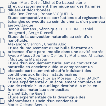
, Jean-Marc Cote , Michel De Labachelerie
Effet du rayonnement thermique sur des flammes
diluées et décarbonées
Julie Ben Zenou , Ronan VICQUELIN
Etude comparative des corrélations qui régissent les
échanges convectifs au sein du chenal d’un panneau
aérovoltaïque
Benoit Liemans , Véronique FELDHEIM , Daniel
Bougeard , Serge Russeil
Étude de la convection naturelle au sein d’un
nanofluide.
Alexandre Vierron , Cherifa Abid
Etude du mouvement d’une bulle flottante en
présence d’une paroi mobile dans une cavité carrée
Ayoub Afass , Soufiane Derfoufi , Mohamed Ahachad
, Mustapha Mahdaoui
Etude d’un écoulement turbulent de convection
naturelle en enceinte cubique comprenant un
obstacle partiellement chauffé induisant des
conditions aux limites instationnaires
Alexandre Weppe , Florian Moreau , Didier SAURY
Etude expérimental d’un écoulement complexe en
vue de refroidir un outillage destiné à la mise en
forme des matériaux composites
Djamel Eddine Guerfi
Étude expérimentale de la dynamique des
phénomènes au sein d’un condenseur
Marie-Océane Seguin