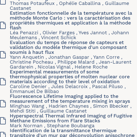
Thomas Potaufeux , Ophélie Caballina , Guillaume
Castanet
Estimation fonctionnelle de la température avec la
méthode Monte Carlo : vers la caractérisation des
propriétés thermiques et application à la méthode
flash
Léa Penazzi , Olivier Farges , Yves Jannot , Johann
Meulemans , Vincent Schick
Evaluation du temps de réponse de capteurs et
validation du modèle thermique d'un composant
soumis à haut flux
Yann Anquetin , Jonathan Gaspar , Yann Corre ,
Christine Pocheau , Philippe Malard , Jean-Laurent
Gardarein , Nicolas Vignal , Helene Roche
Experimental measurements of some
thermophysical properties of molten nuclear core
materials according to their level of oxidation
Caroline Denier , Jules Delacroix , Pascal Piluso ,
Emmanuel De Bilbao
Fluorescence Lifetime Imaging applied to the
measurement of the temperature mixing in sprays
Minghao Wang , Hadrien Chaynes , Simon Bbecker ,
Mehdi Stiti , Guillaume Castanet
Hyperspectral Thermal Infrared Imaging of Fugitive
Methane Emissions from Flare Stacks
Mark Norman , Stephane Boubanga
Identification de la transmittance thermique
transitoire d'un mur par déconvolution anisochrone