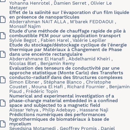
Yohanna Henrotel , Damien Serret , Olivier Le
Metayer
Effet de la salinité sur l'évaporation d'un film liquide
en présence de nanoparticules
Abderrahman NAIT ALLA , M'barek FEDDAOUI ,
Monssif Najim
Etude d'une méthode de chauffage rapide de pile à
combustible PEM pour une application transport
Sylvie Begot , Fabien Harel , Valérie Lepiller
Etude du stockage/déstockage cyclique de l'énergie
thermique par Matériaux à Changement de Phase
dans une enceinte rectangulaire
Abderrahmane El Hanafi , Abdelhamid Kheiri ,
Nicolas Blet , Benjamin Remy
Evaluation des tenseurs de conductivité par une
approche statistique (Monte Carlo) des Transferts
conducto-radiatif dans des Structures complexes
Simon Eibner , Stéphane Blanco , Christophe
Coustet , Mouna El Hafi , Richard Fournier , Benjamin
Piaud , Frédéric Topin
Numerical and experimental investigation of a
phase-change material embedded in a confined
space and subjected to a magnetic field
Alissar Yehya , Philip Adebayo , Hassane Naji
Prédictions numériques des performances
hygrothermiques de biomatériaux à base de
mycelium
Seyedsina Motamedi , Geoffrey Promis , Daniel