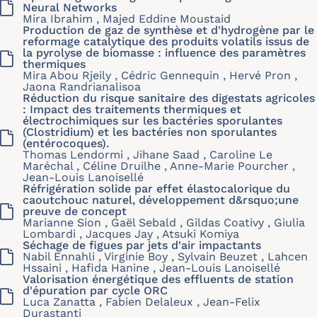
Neural Networks
Mira Ibrahim , Majed Eddine Moustaid
Production de gaz de synthèse et d'hydrogène par le
reformage catalytique des produits volatils issus de
la pyrolyse de biomasse : influence des paramètres
thermiques
Mira Abou Rjeily , Cédric Gennequin , Hervé Pron ,
Jaona Randrianalisoa
Réduction du risque sanitaire des digestats agricoles
: Impact des traitements thermiques et
électrochimiques sur les bactéries sporulantes
(Clostridium) et les bactéries non sporulantes
(entérocoques).
Thomas Lendormi , Jihane Saad , Caroline Le
Maréchal , Céline Druilhe , Anne-Marie Pourcher ,
Jean-Louis Lanoisellé
Réfrigération solide par effet élastocalorique du
caoutchouc naturel, développement d&rsquo;une
preuve de concept
Marianne Sion , Gaël Sebald , Gildas Coativy , Giulia
Lombardi , Jacques Jay , Atsuki Komiya
Séchage de figues par jets d'air impactants
Nabil Ennahli , Virginie Boy , Sylvain Beuzet , Lahcen
Hssaini , Hafida Hanine , Jean-Louis Lanoisellé
Valorisation énergétique des effluents de station
d'épuration par cycle ORC
Luca Zanatta , Fabien Delaleux , Jean-Felix
Durastanti