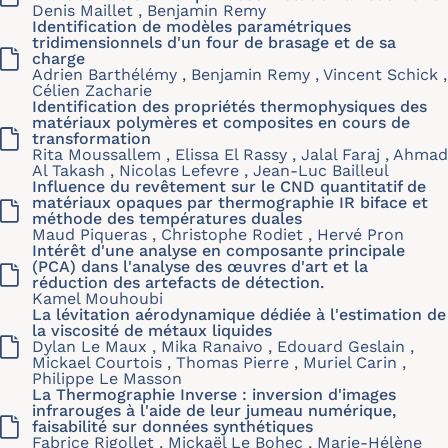
Denis Maillet , Benjamin Remy
Identification de modèles paramétriques
tridimensionnels d'un four de brasage et de sa
charge
Adrien Barthélémy , Benjamin Remy , Vincent Schick ,
Célien Zacharie
Identification des propriétés thermophysiques des
matériaux polymères et composites en cours de
transformation
Rita Moussallem , Elissa El Rassy , Jalal Faraj , Ahmad
Al Takash , Nicolas Lefevre , Jean-Luc Bailleul
Influence du revêtement sur le CND quantitatif de
matériaux opaques par thermographie IR biface et
méthode des températures duales
Maud Piqueras , Christophe Rodiet , Hervé Pron
Intérêt d'une analyse en composante principale
(PCA) dans l'analyse des œuvres d'art et la
réduction des artefacts de détection.
Kamel Mouhoubi
La lévitation aérodynamique dédiée à l'estimation de
la viscosité de métaux liquides
Dylan Le Maux , Mika Ranaivo , Edouard Geslain ,
Mickael Courtois , Thomas Pierre , Muriel Carin ,
Philippe Le Masson
La Thermographie Inverse : inversion d'images
infrarouges à l'aide de leur jumeau numérique,
faisabilité sur données synthétiques
Fabrice Rigollet , Mickaël Le Bohec , Marie-Hélène