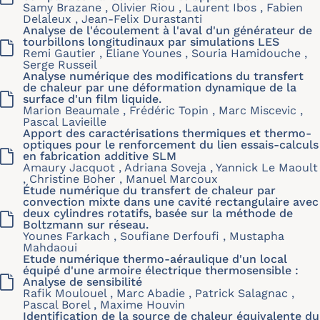
Samy Brazane , Olivier Riou , Laurent Ibos , Fabien
Delaleux , Jean-Felix Durastanti
Analyse de l'écoulement à l'aval d'un générateur de
tourbillons longitudinaux par simulations LES
Remi Gautier , Eliane Younes , Souria Hamidouche ,
Serge Russeil
Analyse numérique des modifications du transfert
de chaleur par une déformation dynamique de la
surface d'un film liquide.
Marion Beaumale , Frédéric Topin , Marc Miscevic ,
Pascal Lavieille
Apport des caractérisations thermiques et thermo-
optiques pour le renforcement du lien essais-calculs
en fabrication additive SLM
Amaury Jacquot , Adriana Soveja , Yannick Le Maoult
, Christine Boher , Manuel Marcoux
Étude numérique du transfert de chaleur par
convection mixte dans une cavité rectangulaire avec
deux cylindres rotatifs, basée sur la méthode de
Boltzmann sur réseau.
Younes Farkach , Soufiane Derfoufi , Mustapha
Mahdaoui
Etude numérique thermo-aéraulique d'un local
équipé d'une armoire électrique thermosensible :
Analyse de sensibilité
Rafik Moulouel , Marc Abadie , Patrick Salagnac ,
Pascal Borel , Maxime Houvin
Identification de la source de chaleur équivalente du