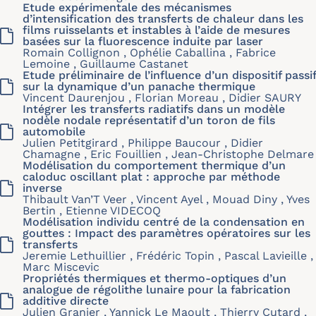
Etude expérimentale des mécanismes
d’intensification des transferts de chaleur dans les
films ruisselants et instables à l’aide de mesures
basées sur la fluorescence induite par laser
Romain Collignon , Ophélie Caballina , Fabrice
Lemoine , Guillaume Castanet
Etude préliminaire de l’influence d’un dispositif passif
sur la dynamique d’un panache thermique
Vincent Daurenjou , Florian Moreau , Didier SAURY
Intégrer les transferts radiatifs dans un modèle
nodèle nodale représentatif d’un toron de fils
automobile
Julien Petitgirard , Philippe Baucour , Didier
Chamagne , Eric Fouillien , Jean-Christophe Delmare
Modélisation du comportement thermique d’un
caloduc oscillant plat : approche par méthode
inverse
Thibault Van’T Veer , Vincent Ayel , Mouad Diny , Yves
Bertin , Etienne VIDECOQ
Modélisation individu centré de la condensation en
gouttes : Impact des paramètres opératoires sur les
transferts
Jeremie Lethuillier , Frédéric Topin , Pascal Lavieille ,
Marc Miscevic
Propriétés thermiques et thermo-optiques d’un
analogue de régolithe lunaire pour la fabrication
additive directe
Julien Granier , Yannick Le Maoult , Thierry Cutard ,