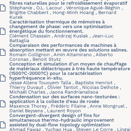
fibres naturelles pour le refroidissement évaporatif
Stéphanie , O.L. Lacour , Véronique Aguié-Béghin ,
Brigitte Chabbert , Hong-Minh Hoang , Bernard
Kurek
Caractérisation thermique de mémoires à
changement de phase: vers une optimisation
énergétique du fonctionnement.
Clément Chassain , Andrzej Kusiak , Jean-Luc
Battaglia
Comparaison des performances de machines à
absorption mettant en œuvre des solutions salines.
Romain Collignon , Amín Altamirano , Alberto
Coronas , Benoit Stutz
Conception et simulation d'un moyen de chauffage
de matériaux diélectriques à très haute température
(1500?C-2000?C) pour la caractérisation
hyperfréquence in-situ.
Jesse Allens Touoyem Talla , Baptiste Henriot ,
Thierry Duvaut , Olivier Tantot , Nicolas Delhote ,
Michaël Charles , Jaona Randrianalisoa
Condensation sur des surfaces nano-texturées :
application à la collecte d'eau de rosée
Maxence Thorey , Frédéric Filaine , Anne Mongruel ,
Daniel Beysens , Laurent Royon
Convergent-divergent design of fins for
simultaneous thermo-hydraulic improvement
assisted by dual-flow topology optimization
Ahmad Fawaz , Yuchao Hua , Steven Le Corre , Lingai