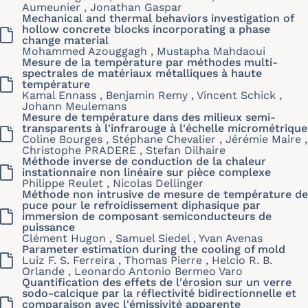
Aumeunier , Jonathan Gaspar
Mechanical and thermal behaviors investigation of
hollow concrete blocks incorporating a phase
change material
Mohammed Azouggagh , Mustapha Mahdaoui
Mesure de la température par méthodes multi-
spectrales de matériaux métalliques à haute
température
Kamal Ennass , Benjamin Remy , Vincent Schick ,
Johann Meulemans
Mesure de température dans des milieux semi-
transparents à l'infrarouge à l'échelle micrométrique
Coline Bourges , Stéphane Chevalier , Jérémie Maire ,
Christophe PRADERE , Stefan Dilhaire
Méthode inverse de conduction de la chaleur
instationnaire non linéaire sur pièce complexe
Philippe Reulet , Nicolas Dellinger
Méthode non intrusive de mesure de température de
puce pour le refroidissement diphasique par
immersion de composant semiconducteurs de
puissance
Clément Hugon , Samuel Siedel , Yvan Avenas
Parameter estimation during the cooling of mold
Luiz F. S. Ferreira , Thomas Pierre , Helcio R. B.
Orlande , Leonardo Antonio Bermeo Varo
Quantification des effets de l'érosion sur un verre
sodo-calcique par la réflectivité bidirectionnelle et
comparaison avec l'émissivité apparente