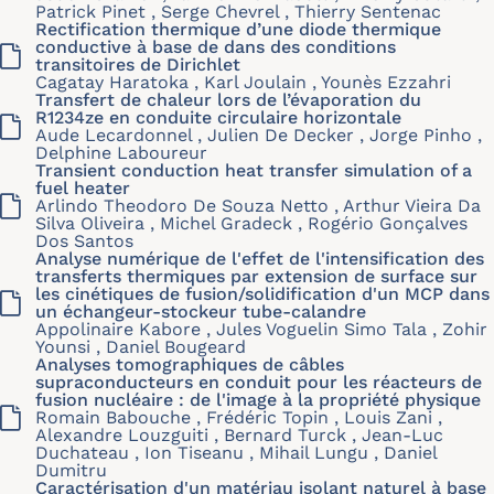
Patrick Pinet , Serge Chevrel , Thierry Sentenac
Rectification thermique d’une diode thermique
conductive à base de dans des conditions
transitoires de Dirichlet
Cagatay Haratoka , Karl Joulain , Younès Ezzahri
Transfert de chaleur lors de l’évaporation du
R1234ze en conduite circulaire horizontale
Aude Lecardonnel , Julien De Decker , Jorge Pinho ,
Delphine Laboureur
Transient conduction heat transfer simulation of a
fuel heater
Arlindo Theodoro De Souza Netto , Arthur Vieira Da
Silva Oliveira , Michel Gradeck , Rogério Gonçalves
Dos Santos
Analyse numérique de l'effet de l'intensification des
transferts thermiques par extension de surface sur
les cinétiques de fusion/solidification d'un MCP dans
un échangeur-stockeur tube-calandre
Appolinaire Kabore , Jules Voguelin Simo Tala , Zohir
Younsi , Daniel Bougeard
Analyses tomographiques de câbles
supraconducteurs en conduit pour les réacteurs de
fusion nucléaire : de l'image à la propriété physique
Romain Babouche , Frédéric Topin , Louis Zani ,
Alexandre Louzguiti , Bernard Turck , Jean-Luc
Duchateau , Ion Tiseanu , Mihail Lungu , Daniel
Dumitru
Caractérisation d'un matériau isolant naturel à base