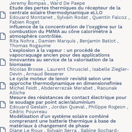
Jeremy Bompas , Ward De Paepe
Etude des pertes thermiques du récepteur de la
centrale solaire thermodynamique eLLO
Edouard Montanet , Sylvain Rodat , Quentin Falcoz ,
Fabien Roget
Influence de la concentration de l'oxygène sur la
combustion du PMMA au cône calorimètre à
atmosphère contrôlée.
Rita Nohra , Damien Marquis , Benjamin Batiot ,
Thomas Rogaume
L'explosion à la vapeur : un procédé de
vapocraquage ancien pour des applications
innovantes au service de la valorisation de la
biomasse
Nicolas Brosse , Laurent Chrusciel , Isabelle Ziegler-
Devin , Arnaud Besserer
Le cycle moteur de lenoir revisité selon une
approche thermodynamique en dimensionsfinies
Michel Feidt , Abdererrezak Merabet , Raounak
Alliche
Mesure des résistances de contact électrique pour
le soudage par point acier/aluminium
Edouard Geslain , Jordan Queval , Philippe Rogeon ,
Cédric Pouvreau
Modélisation d'un système solaire combiné
comprenant une batterie thermique à base de
matériaux à changement de phase
Diane Le Roux , Sylvain Serra , Sabine Sochard-