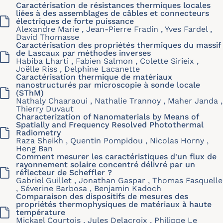
Caractérisation de résistances thermiques locales
liées à des assemblages de câbles et connecteurs
électriques de forte puissance
Alexandre Marie , Jean-Pierre Fradin , Yves Fardel ,
David Thomasse
Caractérisation des propriétés thermiques du massif
de Lascaux par méthodes inverses
Habiba Lharti , Fabien Salmon , Colette Sirieix ,
Joëlle Riss , Delphine Lacanette
Caractérisation thermique de matériaux
nanostructurés par microscopie à sonde locale
(SThM)
Nathaly Chaaraoui , Nathalie Trannoy , Maher Janda ,
Thierry Duvaut
Characterization of Nanomaterials by Means of
Spatially and Frequency Resolved Photothermal
Radiometry
Raza Sheikh , Quentin Pompidou , Nicolas Horny ,
Heng Ban
Comment mesurer les caractéristiques d'un flux de
rayonnement solaire concentré délivré par un
réflecteur de Scheffler ?
Gabriel Guillet , Jonathan Gaspar , Thomas Fasquelle
, Séverine Barbosa , Benjamin Kadoch
Comparaison des dispositifs de mesures des
propriétés thermophysiques de matériaux à haute
température
Mickael Courtois , Jules Delacroix , Philippe Le