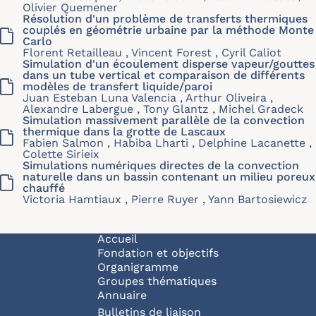
Olivier Quemener
Résolution d'un problème de transferts thermiques
couplés en géométrie urbaine par la méthode Monte
Carlo
Florent Retailleau , Vincent Forest , Cyril Caliot
Simulation d'un écoulement disperse vapeur/gouttes
dans un tube vertical et comparaison de différents
modèles de transfert liquide/paroi
Juan Esteban Luna Valencia , Arthur Oliveira ,
Alexandre Labergue , Tony Glantz , Michel Gradeck
Simulation massivement parallèle de la convection
thermique dans la grotte de Lascaux
Fabien Salmon , Habiba Lharti , Delphine Lacanette ,
Colette Sirieix
Simulations numériques directes de la convection
naturelle dans un bassin contenant un milieu poreux
chauffé
Victoria Hamtiaux , Pierre Ruyer , Yann Bartosiewicz
Navigation principale
Accueil
Fondation et objectifs
Organigramme
Groupes thématiques
Annuaire
Bulletins de liaison