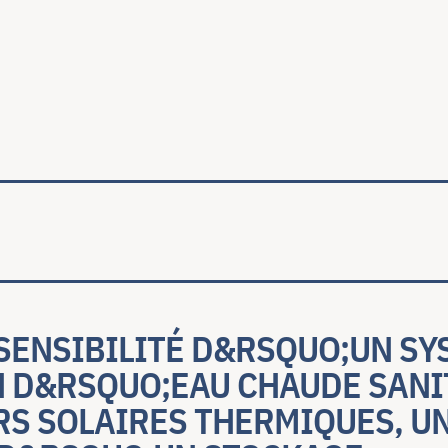
ale
SENSIBILITÉ D&RSQUO;UN SY
 D&RSQUO;EAU CHAUDE SANI
RS SOLAIRES THERMIQUES, U