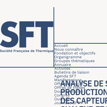
Aller au contenu principal
Navigation princip
Accueil
Nous connaître
Fondation et objectifs
Organigramme
Groupes thématiques
Annuaire
Activités
Bulletins de liaison
Agenda SFT
Manifestations
ANALYSE DE 
Offres d'emploi
Offres de thèses
PRODUCTION
Documentation
Congrès
DES CAPTEU
Ouvrages
Journées SFT