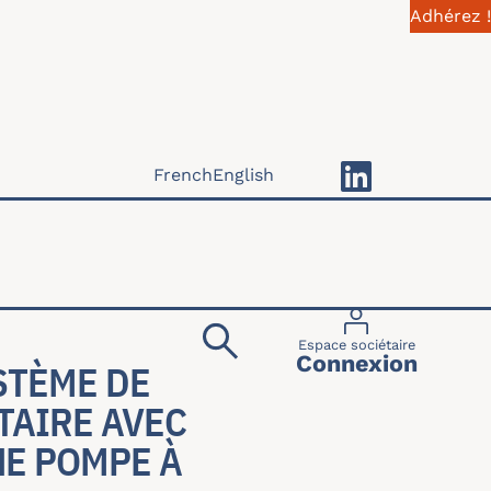
Adhérez !
French
English
Menu du compte 
Espace sociétaire
Connexion
STÈME DE
TAIRE AVEC
NE POMPE À