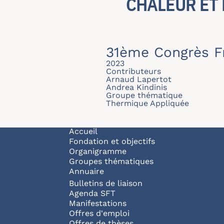
CHALEUR ET
31ème Congrès F
2023
Contributeurs
Arnaud Lapertot
Andrea Kindinis
Groupe thématique
Thermique Appliquée
Navigation principale
Accueil
Fondation et objectifs
Organigramme
Groupes thématiques
Annuaire
Bulletins de liaison
Agenda SFT
Manifestations
Offres d'emploi
Offres de thèses