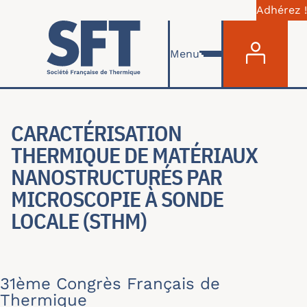
Adhérez !
Menu du com
Aller au contenu principal
Menu
CARACTÉRISATION
THERMIQUE DE MATÉRIAUX
NANOSTRUCTURÉS PAR
MICROSCOPIE À SONDE
LOCALE (STHM)
31ème Congrès Français de
Thermique