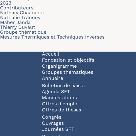
2023
Contributeurs
Nathaly Chaaraoui
Nathalie Trannoy
Maher Janda
Thierry Duvaut
Groupe thématique
Mesures Thermiques et Techniques Inverses
Navigation principale
Accueil
Fondation et objectifs
Organigramme
Groupes thématiques
Annuaire
Bulletins de liaison
Agenda SFT
Manifestations
Offres d'emploi
Offres de thèses
Congrès
Ouvrages
Journées SFT