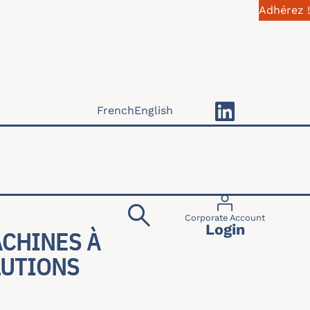
Adhérez !
French
English
Menu du compte 
Corporate Account
Login
CHINES À
LUTIONS