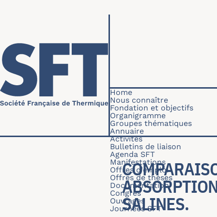
Skip to main content
Navigation princip
Home
Nous connaître
Fondation et objectifs
Organigramme
Groupes thématiques
Annuaire
Activités
Bulletins de liaison
Agenda SFT
Manifestations
COMPARAISO
Offres d'emploi
Offres de thèses
ABSORPTION
Documentation
Congrès
SALINES.
Ouvrages
Journées SFT