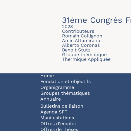
31ème Congrès F
2023
Contributeurs
Romain Collignon
Amín Altamirano
Alberto Coronas
Benoit Stutz
Groupe thématique
Thermique Appliquée
Navigation principale
Home
Fondation et objectifs
Organigramme
Groupes thématiques
Annuaire
Bulletins de liaison
Agenda SFT
Manifestations
Offres d'emploi
Offres de thèses