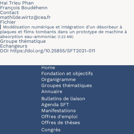
Hai Trieu Phan
François Boudéhenn
Contact
mathilde.wirtz@cea.fr
Fichier
Modélisation numérique et intégration d’un désorbeur à
plaques et films tombants dans un prototype de machine à
absorption eau-ammoniac
(1.23 MB)
Groupe thématique
Echangeurs
DOI
https://doi.org/10.25855/SFT2021-011
Navigation principale
Home
Fondation et objectifs
Organigramme
Groupes thématiques
Annuaire
Bulletins de liaison
Agenda SFT
Manifestations
Offres d'emploi
Offres de thèses
Congrès