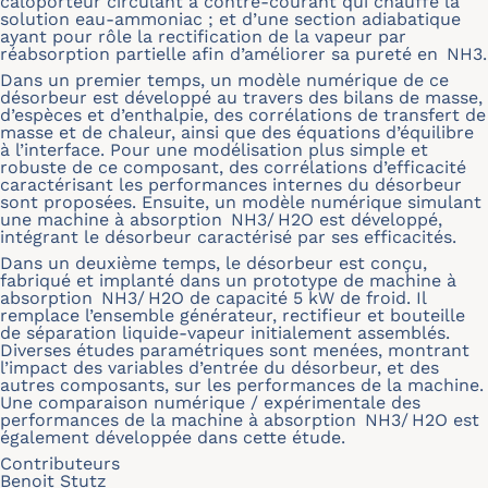
caloporteur circulant à contre-courant qui chauffe la
solution eau-ammoniac ; et d’une section adiabatique
ayant pour rôle la rectification de la vapeur par
réabsorption partielle afin d’améliorer sa pureté en NH3.
Dans un premier temps, un modèle numérique de ce
désorbeur est développé au travers des bilans de masse,
d’espèces et d’enthalpie, des corrélations de transfert de
masse et de chaleur, ainsi que des équations d’équilibre
à l’interface. Pour une modélisation plus simple et
robuste de ce composant, des corrélations d’efficacité
caractérisant les performances internes du désorbeur
sont proposées. Ensuite, un modèle numérique simulant
une machine à absorption NH3/ H2O est développé,
intégrant le désorbeur caractérisé par ses efficacités.
Dans un deuxième temps, le désorbeur est conçu,
fabriqué et implanté dans un prototype de machine à
absorption NH3/ H2O de capacité 5 kW de froid. Il
remplace l’ensemble générateur, rectifieur et bouteille
de séparation liquide-vapeur initialement assemblés.
Diverses études paramétriques sont menées, montrant
l’impact des variables d’entrée du désorbeur, et des
autres composants, sur les performances de la machine.
Une comparaison numérique / expérimentale des
performances de la machine à absorption NH3/ H2O est
également développée dans cette étude.
Contributeurs
Benoit Stutz